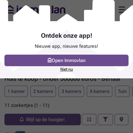
Ontdek onze app!
Nieuwe app, nieuwe features!
Open Immovlan
Niet nu
Huis te koop - onder 500000 euros - Berlaar
1 kamer
2 kamers
3 kamers
4 kamers
Tuin
11 zoekertjes (1 - 11)
Blijf op de hoogte!