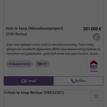
vervolgens een slaapkamer met ensuite douchekamer. Extra:
conforme elektrische keuring - EPC B - Parkeergelegenheid over de
deur
Meer weten?
Huis te koop (Nieuwbouwproject)
381 000 €
2590
Berlaar
Zeer mooi gelegen ruime (casco) nieuwbouwwoning. Deze rustig
gelegen en winddicht afgewerkte (BEN) nieuwbouwwoning bestaat uit
inkomhal met gastentoilet, grote leefruimte met open keuken, bureau
en ruime berging / wasplaats. Op de eerste verdieping bevinden zich 3
volwaardige slaapkamers waarvan 1 met dressing, toilet en
3
slaapkamer(s)
182
m²
badkamer. Bijzonderheden: - Verdere afwerking ook mogelijk - Mooie
locatie op einde doodlopende straat nabij centrum
Meer weten?
E-mail
Bellen