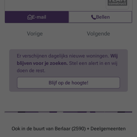
woning + 21% btw + aansluiting nutsvoorziening). Contacteer ons via:
### of ###
Meer weten?
E-mail
Bellen
Vorige
Volgende
Er verschijnen dagelijks nieuwe woningen.
Wij
blijven voor je zoeken.
Stel een alert in en wij
doen de rest.
Blijf op de hoogte!
Ook in de buurt van Berlaar (2590) + Deelgemeenten