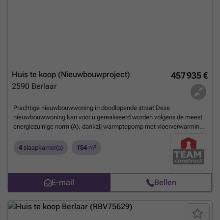
Huis te koop (Nieuwbouwproject)
457 935 €
2590
Berlaar
Prachtige nieuwbouwwoning in doodlopende straat Deze
nieuwbouwwoning kan voor u gerealiseerd worden volgens de meest
energiezuinige norm (A), dankzij warmptepomp met vloerverwarming,
ventilatie D, driedubbele beglazing en 12 zonnepanelen (5820 watt
piek). Zowel de architectuur, indeling als afwerking kunnen nog
4
slaapkamer(s)
154
m²
gewijzigd worden volgens uw smaak. Dit project bedraagt ALL-IN: €
540.451 (Grond + registratie + notaris + woning + 6% btw mogelijk +
aansluiting nutsvoorziening). Contacteer ons via: ### of ###
Meer
E-mail
Bellen
weten?