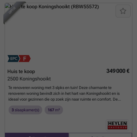
TOPPER
OPTIE
349 000 €
Huis te koop
2500
Koningshooikt
Te renoveren woning met 3 slpks en tuin! Deze charmante te
renoveren woning bevindt zich in het hart van Koningshooikt en is
ideaal voor gezinnen die op zoek zijn naar ruimte en comfort. De
woning is vlot bereikbaar via de E19 en E313 (Lier, Mechelen en Heist-
3
slaapkamer(s)
167
m²
op-den-Berg) met winkels, scholen en openbaar vervoer vlakbij. Bij
binnenkomst wordt u verwelkomd in de ruime maar vooral lichtrijke
leefruimte. De leefruimte geeft toegang tot open keuken. De open
keuken is praktisch en stijlvol ingericht, voorzien van moderne
appartuur en lichtkoepel. Koken doet u trouwens met het zicht op de