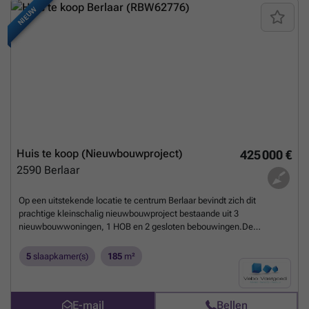
NIEUW
Huis te koop (Nieuwbouwproject)
425 000 €
2590
Berlaar
Op een uitstekende locatie te centrum Berlaar bevindt zich dit
prachtige kleinschalig nieuwbouwproject bestaande uit 3
nieuwbouwwoningen, 1 HOB en 2 gesloten bebouwingen.De
woningen zijn voorzien van 4/5 gunstige slaapkamers met charmante
tuin. Dit alles zorgt voor een unieke combinatie tussen rust en
5
slaapkamer(s)
185
m²
bereikbaarheid met invalswegen, omliggende gemeenten en oprit
autostrade binnen handbereik.We betreden de woningen via de
inkomhal met apart gastentoilet. Verder biedt de inkomhal toegang tot
E-mail
Bellen
de zeer lichtrijke leefruimte door de vele raampartijen. Aansluitend