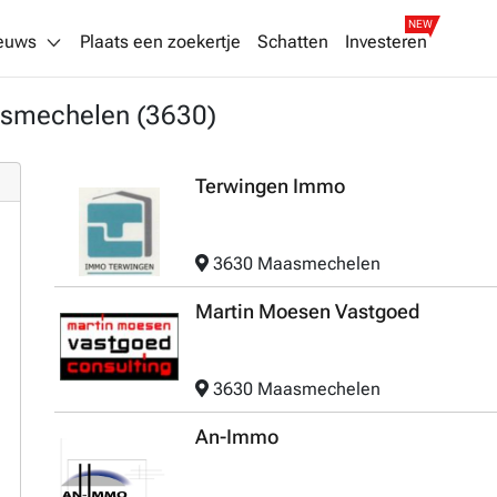
NEW
euws
Plaats een zoekertje
Schatten
Investeren
asmechelen (3630)
Terwingen Immo
3630 Maasmechelen
Martin Moesen Vastgoed
3630 Maasmechelen
An-Immo