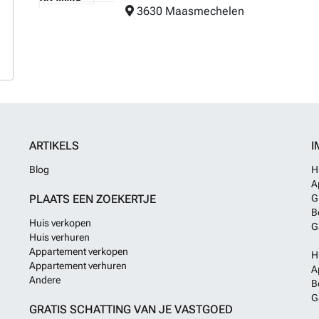
3630 Maasmechelen
ARTIKELS
I
Blog
H
A
PLAATS EEN ZOEKERTJE
G
B
Huis verkopen
G
Huis verhuren
Appartement verkopen
H
Appartement verhuren
A
Andere
B
G
GRATIS SCHATTING VAN JE VASTGOED