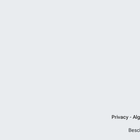
Privacy
-
Al
Besch