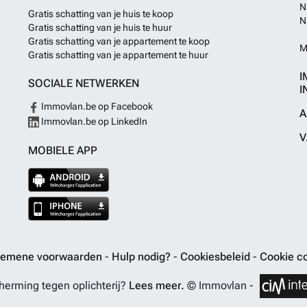
N
Gratis schatting van je huis te koop
N
Gratis schatting van je huis te huur
Gratis schatting van je appartement te koop
M
Gratis schatting van je appartement te huur
I
SOCIALE NETWERKEN
I
Immovlan.be op Facebook
A
Immovlan.be op LinkedIn
V
MOBIELE APP
gemene voorwaarden
-
Hulp nodig?
-
Cookiesbeleid
-
Cookie co
erming tegen oplichterij?
Lees meer.
© Immovlan -