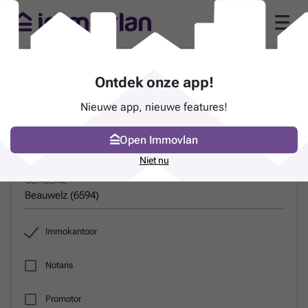
Gids van immokantoren in Beauwelz (6594)
Ontdek onze app!
Nieuwe app, nieuwe features!
ZOEK EEN PROFESSIONAL
Open Immovlan
Naam
Niet nu
Gemeente
Immokantoor
Notaris
Promotor