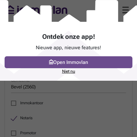
Gids van notarissen in Bevel (2560)
Ontdek onze app!
Nieuwe app, nieuwe features!
ZOEK EEN PROFESSIONAL
Open Immovlan
Naam
Niet nu
Gemeente
Immokantoor
Notaris
Promotor