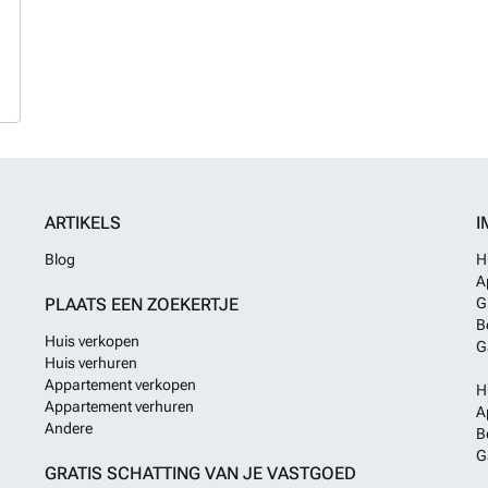
ARTIKELS
I
Blog
H
A
PLAATS EEN ZOEKERTJE
G
B
Huis verkopen
G
Huis verhuren
Appartement verkopen
H
Appartement verhuren
A
Andere
B
G
GRATIS SCHATTING VAN JE VASTGOED