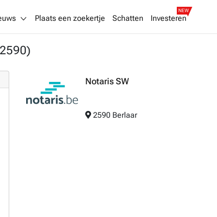
NEW
euws
Plaats een zoekertje
Schatten
Investeren
(2590)
Notaris SW
2590 Berlaar