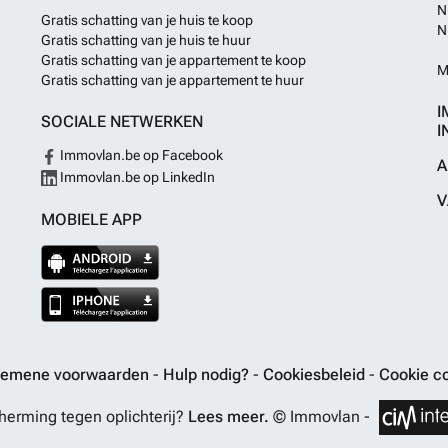
N
Gratis schatting van je huis te koop
N
Gratis schatting van je huis te huur
Gratis schatting van je appartement te koop
M
Gratis schatting van je appartement te huur
I
SOCIALE NETWERKEN
I
Immovlan.be op Facebook
A
Immovlan.be op LinkedIn
V
MOBIELE APP
gemene voorwaarden
-
Hulp nodig?
-
Cookiesbeleid
-
Cookie co
erming tegen oplichterij?
Lees meer.
© Immovlan -