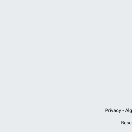
Privacy
-
Al
Besch