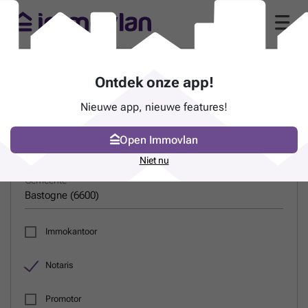
Gids van notarissen in Bastogne (6600)
Ontdek onze app!
Nieuwe app, nieuwe features!
ZOEK EEN PROFESSIONAL
Open Immovlan
Naam
Niet nu
Gemeente
Immokantoor
Notaris
Promotor