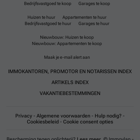
Bedrijfsvastgoed te koop
Garages te koop
Huizen te huur
Appartementen te huur
Bedrijfsvastgoed te huur
Garages te huur
Nieuwbouw: Huizen te koop
Nieuwbouw: Appartementen te koop
Maak je e-mail alert aan
IMMOKANTOREN, PROMOTOR EN NOTARISSEN INDEX
ARTIKELS INDEX
VAKANTIEBESTEMMINGEN
Privacy
-
Algemene voorwaarden
-
Hulp nodig?
-
Cookiesbeleid
-
Cookie consent opties
Bescherming tegen oplichterij?
Lees meer.
© Immovlan -