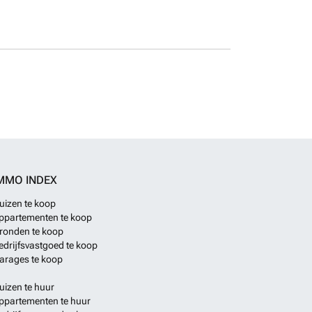
MMO INDEX
uizen te koop
ppartementen te koop
ronden te koop
edrijfsvastgoed te koop
arages te koop
uizen te huur
ppartementen te huur