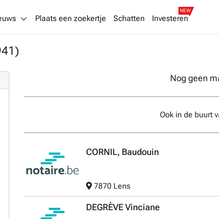
NEW
euws
Plaats een zoekertje
Schatten
Investeren
941)
Nog geen m
Ook in de buurt v
CORNIL, Baudouin
7870 Lens
DEGRÈVE Vinciane