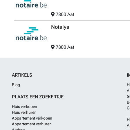
7800 Aat
Notalya
7800 Aat
ARTIKELS
I
Blog
H
A
PLAATS EEN ZOEKERTJE
G
B
Huis verkopen
G
Huis verhuren
Appartement verkopen
H
Appartement verhuren
A
Andere