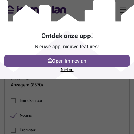
Gids van notarissen in Anzegem (8570)
Ontdek onze app!
Nieuwe app, nieuwe features!
ZOEK EEN PROFESSIONAL
Open Immovlan
Naam
Niet nu
Gemeente
Immokantoor
Notaris
Promotor