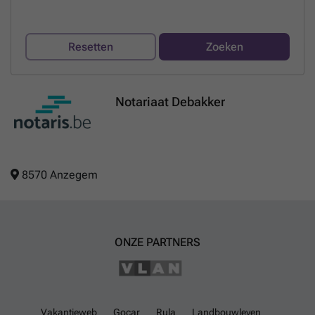
Resetten
Zoeken
Notariaat Debakker
8570 Anzegem
ONZE PARTNERS
Vakantieweb
Gocar
Rula
Landbouwleven