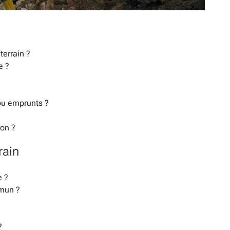
terrain ?
e ?
 ou emprunts ?
ion ?
rain
e ?
mmun ?
?