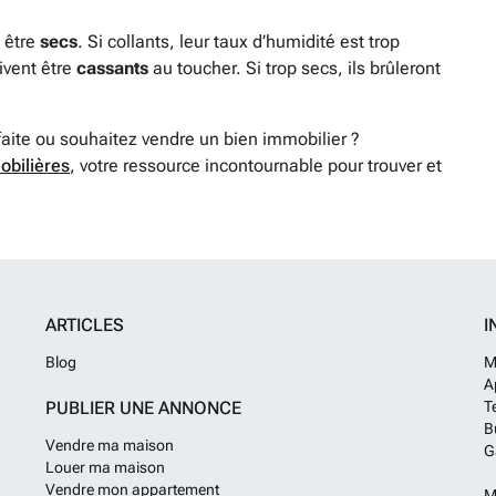
t être
secs
. Si collants, leur taux d’humidité est trop
oivent être
cassants
au toucher. Si trop secs, ils brûleront
faite ou souhaitez vendre un bien immobilier ?
obilières
, votre ressource incontournable pour trouver et
ARTICLES
I
Blog
M
A
PUBLIER UNE ANNONCE
T
B
Vendre ma maison
G
Louer ma maison
Vendre mon appartement
M