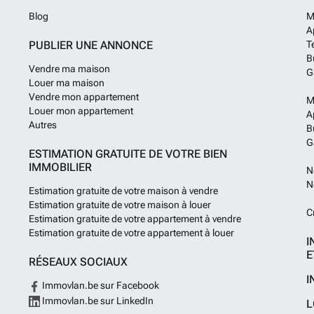
Blog
M
A
PUBLIER UNE ANNONCE
T
B
Vendre ma maison
G
Louer ma maison
Vendre mon appartement
M
Louer mon appartement
A
Autres
B
G
ESTIMATION GRATUITE DE VOTRE BIEN
IMMOBILIER
N
N
Estimation gratuite de votre maison à vendre
Estimation gratuite de votre maison à louer
C
Estimation gratuite de votre appartement à vendre
Estimation gratuite de votre appartement à louer
I
E
RÉSEAUX SOCIAUX
I
Immovlan.be sur Facebook
Immovlan.be sur LinkedIn
L