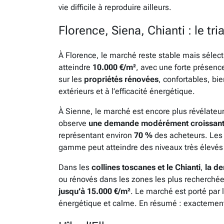
vie difficile à reproduire ailleurs.
Florence, Siena, Chianti : le tri
À Florence, le marché reste stable mais sélect
atteindre
10.000 €/m²
, avec une forte présen
sur les
propriétés rénovées
, confortables, bi
extérieurs et à l’efficacité énergétique.
À Sienne, le marché est encore plus révélateur 
observe
une demande modérément croissante,
représentant environ
70 %
des acheteurs. Les 
gamme peut atteindre des niveaux très élevés p
Dans les
collines toscanes et le Chianti
,
la d
ou rénovés dans les zones les plus recherchée
jusqu’à 15.000 €/m²
. Le marché est porté par l
énergétique et calme. En résumé : exactement