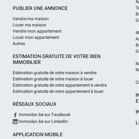
A
PUBLIER UNE ANNONCE
T
B
Vendre ma maison
G
Louer ma maison
Vendre mon appartement
M
Louer mon appartement
A
Autres
B
G
ESTIMATION GRATUITE DE VOTRE BIEN
IMMOBILIER
N
N
Estimation gratuite de votre maison à vendre
Estimation gratuite de votre maison à louer
C
Estimation gratuite de votre appartement à vendre
Estimation gratuite de votre appartement à louer
I
E
RÉSEAUX SOCIAUX
I
Immovlan.be sur Facebook
Immovlan.be sur LinkedIn
L
APPLICATION MOBILE