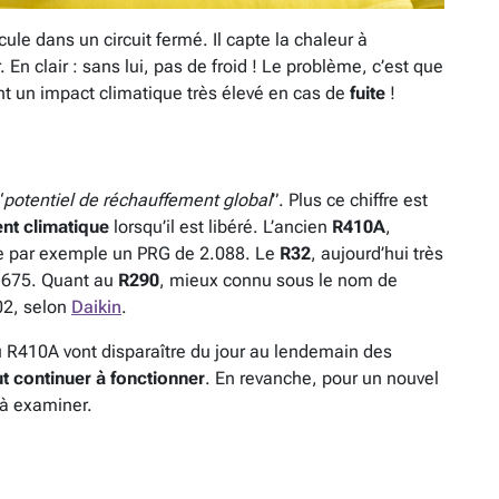
cule dans un circuit fermé. Il capte la chaleur à
r. En clair : sans lui, pas de froid ! Le problème, c’est que
nt un impact climatique très élevé en cas de
fuite
!
“
potentiel de réchauffement global
”. Plus ce chiffre est
ent climatique
lorsqu’il est libéré. L’ancien
R410A
,
che par exemple un PRG de 2.088. Le
R32
, aujourd’hui très
à 675. Quant au
R290
, mieux connu sous le nom de
02, selon
Daikin
.
u R410A vont disparaître du jour au lendemain des
ut continuer à fonctionner
. En revanche, pour un nouvel
e à examiner.