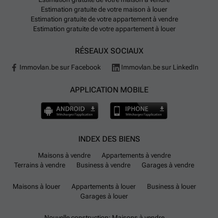
infrastructure en matière de transport public et routier.
Estimation gratuite de votre maison à louer
L'accès rapide aux autoroutes A7/E19-E42 et A15/E42
Estimation gratuite de votre appartement à vendre
facilite les déplacements vers les grandes villes
Estimation gratuite de votre appartement à louer
voisines tandis que le réseau dense de bus TEC
RÉSEAUX SOCIAUX
assure une mobilité fluide au sein de la commune. Par
ailleurs, pour répondre aux besoins actuels en
Immovlan.be sur Facebook
Immovlan.be sur LinkedIn
mobilité durable, plusieurs bornes de recharge pour
véhicules électriques sont installées dans la
APPLICATION MOBILE
commune. Les écoles et crèches nombreuses
garantissent un cadre éducatif complet pour les
familles souhaitant s'installer à Mons. Ces éléments
conjugués font des appartements à vendre un choix
INDEX DES BIENS
judicieux pour qui souhaite allier qualité de vie et
Maisons à vendre
Appartements à vendre
accessibilité.
Terrains à vendre
Business à vendre
Garages à vendre
Maisons à louer
Appartements à louer
Business à louer
Garages à louer
Nouvelle construction: Maisons à vendre