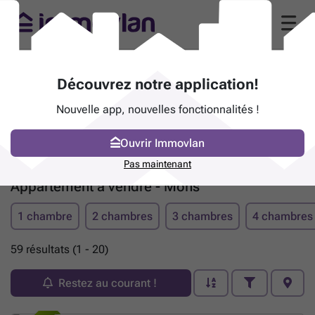
Découvrez notre application!
Nouvelle app, nouvelles fonctionnalités !
Ouvrir Immovlan
Pas maintenant
Appartement à vendre - Mons
1 chambre
2 chambres
3 chambres
4 chambres
59 résultats (1 - 20)
Restez au courant !