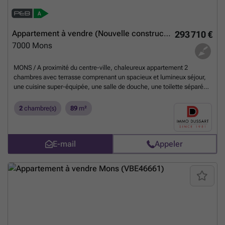
Appartement à vendre (Nouvelle construction)
293 710 €
7000
Mons
MONS / A proximité du centre-ville, chaleureux appartement 2
chambres avec terrasse comprenant un spacieux et lumineux séjour,
une cuisine super-équipée, une salle de douche, une toilette séparée
et une buanderie. Vous disposez d'un emplacement de stationnement
et d'une cave, au choix, au sous-sol et d'emplacements vélo. La
2
chambre(s)
89
m²
résidence est accessible aux PMR. PEB A ou A+ (si
installation/raccordement panneaux photovoltaïque). Vente du terrain
sous droits d'enregistrement (3 % ou 12,5 %) et des constructions par
E-mail
Appeler
LIXON sous régime de la TVA à seulement 6 % ! (sous certaines
conditions). Pour plus d'informations, contactez notre collaborateur :
*Louis SILVERT au ### ou ### *Agence MONS au ### ou
###
En savoir plus ?