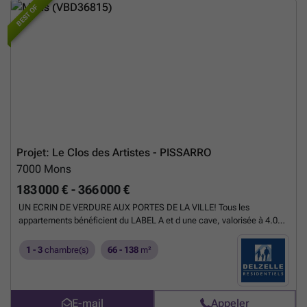
BEST OF
Projet: Le Clos des Artistes - PISSARRO
7000
Mons
183 000 € - 366 000 €
UN ECRIN DE VERDURE AUX PORTES DE LA VILLE! Tous les
appartements bénéficient du LABEL A et d une cave, valorisée à 4.000
euros HTVA et comprise dans le prix de l appartement ! A l arrière du
club de tennis, à deux pas de l hôpital Ambroise Paré, des écoles
1 - 3
chambre(s)
66 - 138
m²
(Ursulines, IFAPME, Académie des Métiers, Ecole paramédicale,
UMons,... ), des commerces et du centre historique, le "Clos des
Artistes" vous offre un espace de vie paisible à quelques minutes de
toutes les commodités! Pour tous renseignements: Anna Zarkos ###
E-mail
Appeler