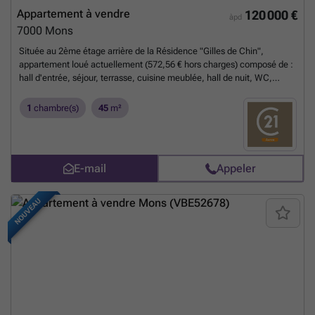
Appartement à vendre
120 000 €
àpd
7000
Mons
Située au 2ème étage arrière de la Résidence "Gilles de Chin",
appartement loué actuellement (572,56 € hors charges) composé de :
hall d'entrée, séjour, terrasse, cuisine meublée, hall de nuit, WC,
chambre avec terrasse, et salle de bains. Emplacement de parking
souterrain et cave communicante. Chauffage collectif gaz. Faire offre
1
chambre(s)
45
m²
à partir de 120.000,00 €. PEB n° 20260716012773 - 136 kWh/m².an -
Classe B - 6539 kWh/an
En savoir plus ?
E-mail
Appeler
NOUVEAU