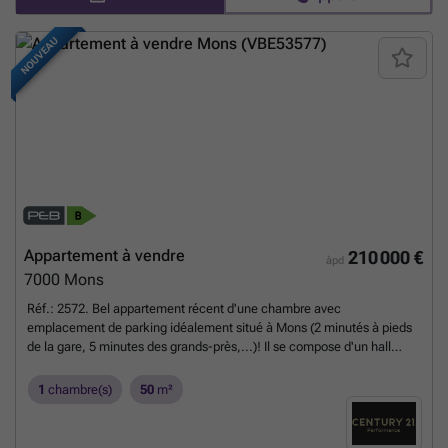
Retrouvez nos prix tous frais compris et les plans des appartements
sur notre site ###
En savoir plus ?
NOUVEAU
Appartement à vendre
210 000 €
àpd
7000
Mons
Réf.: 2572. Bel appartement récent d'une chambre avec
emplacement de parking idéalement situé à Mons (2 minutés à pieds
de la gare, 5 minutes des grands-près,...)! Il se compose d'un hall
d'entrée, un beau séjour avec cuisine équipée ouverte (évier, lave-
vaisselle, four combiné micro-ondes, taque induction, hotte), une
1
chambre(s)
50
m²
salle de bain (lavabo, douche) et un WC individuel avec lave-mains.
Divers: chauffage au sol (chaudière Buderus), électricité conforme,
rapport gaz conforme, adoucisseur d'eau, PEB B. Belle opportunité à