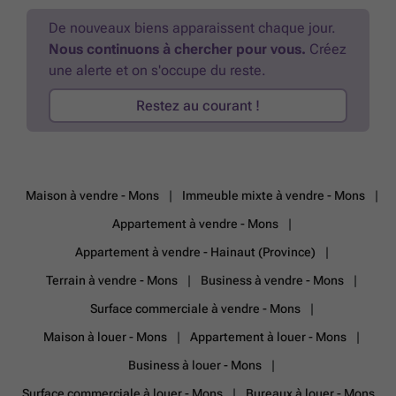
ESTIMATION GRATUITE ET SANS ENGAGEMENT! Concernant le choix
de l'acquéreur; les critères de sélection du propriétaire ne sont pas
De nouveaux biens apparaissent chaque jour.
uniquement le prix. Le choix reste à l'appréciation de ce dernier qui
Nous continuons à chercher pour vous.
Créez
seul, en décidera.
En savoir plus ?
une alerte et on s'occupe du reste.
Restez au courant !
Maison à vendre - Mons
Immeuble mixte à vendre - Mons
Appartement à vendre - Mons
Appartement à vendre - Hainaut (Province)
Terrain à vendre - Mons
Business à vendre - Mons
Surface commerciale à vendre - Mons
Maison à louer - Mons
Appartement à louer - Mons
Business à louer - Mons
Surface commerciale à louer - Mons
Bureaux à louer - Mons