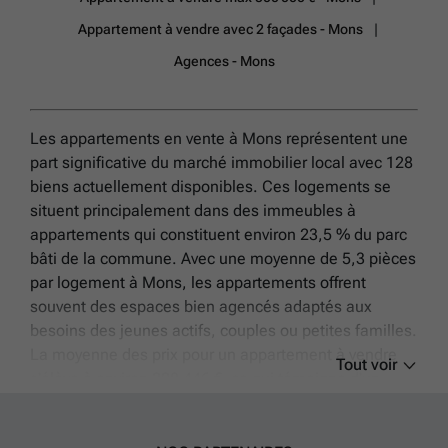
Appartement à vendre avec 2 façades - Mons
Agences - Mons
Les appartements en vente à Mons représentent une
part significative du marché immobilier local avec 128
biens actuellement disponibles. Ces logements se
situent principalement dans des immeubles à
appartements qui constituent environ 23,5 % du parc
bâti de la commune. Avec une moyenne de 5,3 pièces
par logement à Mons, les appartements offrent
souvent des espaces bien agencés adaptés aux
besoins des jeunes actifs, couples ou petites familles.
La moyenne des prix pour un appartement à vendre
Tout voir
s'élève à environ 208 446 €, ce qui témoigne d'un
marché abordable face aux grandes métropoles tout
en proposant des biens allant de 40 000 € pour les