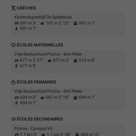
CRÈCHES
Kinderdagverblijf De Speeldoos
591 m 3'
791 m 2' 12''
591 m 7'
591 m 7'
ÉCOLES MATERNELLES
Vrije Basisschool Prizma - Sint-Pieter
677 m 2' 57''
677 m 2'
510 m 8'
677 m 8'
ÉCOLES PRIMAIRES
Vrije Basisschool Prizma - Sint-Pieter
604 m 3'
661 m 2' 10''
604 m 7'
604 m 7'
ÉCOLES SECONDAIRES
Prizma - Campus Vti
1,1 km 5'
1,1 km 2' 38''
688 m 13'