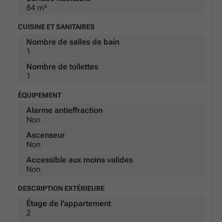
téléphone pour obtenir davantage d’informations ou
84 m²
organiser une visite afin de découvrir toutes les
CUISINE ET SANITAIRES
potentialités offertes par cette résidence exceptionnelle
Nombre de salles de bain
à Izegem.
1
* Ce texte est généré à partir d’une intelligence artificielle.
Nombre de toilettes
1
ÉQUIPEMENT
Alarme antieffraction
Non
Ascenseur
Non
Accessible aux moins valides
Non
DESCRIPTION EXTÉRIEURE
Étage de l'appartement
2