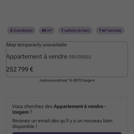
2
chambre(s)
84
m²
1
salle(s) de bain
7 m²
terrasse
Map temporarily unavailable
Appartement à vendre
RBV09065
252 799 €
Jonkvrouwstraat 16
8870 Izegem
Vous cherchez des
Appartement à vendre -
Izegem
?
Recevez un email dès qu’il y a un nouveau bien
disponible !