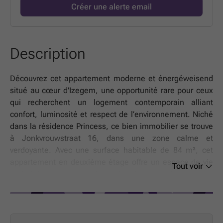
Créer une alerte email
Description
Découvrez cet appartement moderne et énergéweisend
situé au cœur d'Izegem, une opportunité rare pour ceux
qui recherchent un logement contemporain alliant
confort, luminosité et respect de l’environnement. Niché
dans la résidence Princess, ce bien immobilier se trouve
à Jonkvrouwstraat 16, dans une zone calme et
verdoyante. Avec une surface habitable de 84 m², cet
appartement en deuxième étage offre un espace de vie
Tout voir
optimisé, comprenant deux chambres spacieuses, une
salle de bain moderne, ainsi qu’un WC séparé. La
conception du logement privilégie la lumière naturelle
grâce à de grandes fenêtres, contribuant à une
ambiance chaleureuse et accueillante. La finition