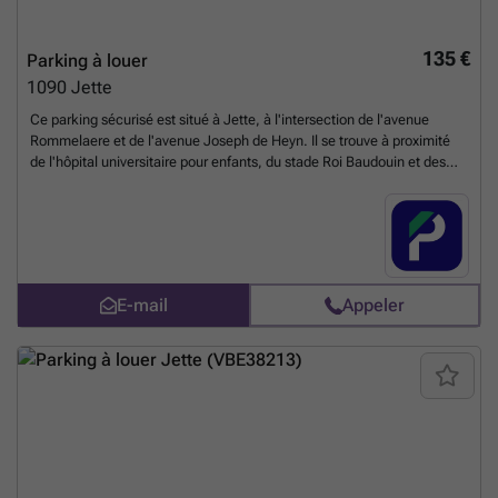
135 €
Parking à louer
1090
Jette
Ce parking sécurisé est situé à Jette, à l'intersection de l'avenue
Rommelaere et de l'avenue Joseph de Heyn. Il se trouve à proximité
de l'hôpital universitaire pour enfants, du stade Roi Baudouin et des
Serres Royales. Il y a un arrêt de bus ainsi qu'un arrêt de tram appelé
"Stienon" à proximité, vous pouvez prendre la ligne 88, 51, 93 à partir
ces stations. Ce parking satisfera sûrement les résidents à la
recherche d'une place de parking dans ce quartier. BePark offre de
nombreuses options de location. Choisissez celui qui vous conviendra
le mieux. Vous pouvez réserver directement votre parking sur le lien
E-mail
Appeler
suivant : ###
En savoir plus ?