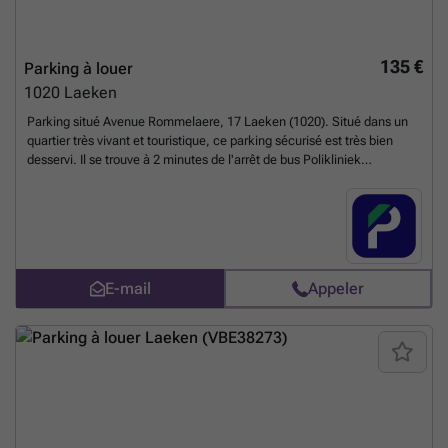
135 €
Parking à louer
1020
Laeken
Parking situé Avenue Rommelaere, 17 Laeken (1020). Situé dans un
quartier très vivant et touristique, ce parking sécurisé est très bien
desservi. Il se trouve à 2 minutes de l'arrêt de bus Polikliniek
Brugmann, et à 3 minutes du bus N18 Avenue Houba de Strooper. Les
trams 51 et 93 passent également près de ce parking. Si vous
travaillez ou habitez dans le quartier et que vous cherchez une place
de parking, n'hésitez pas à le réserver en ligne. Vous pouvez réserver
directement votre parking sur le lien suivant : ### %20-
%20brussels/avenue-rommelaere-17-laeken-2774?
E-mail
Appeler
utm_source=ubiflow&utm_medium=referral&utm_campaign=parking
_listing&utm_content=be
En savoir plus ?