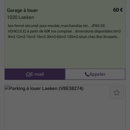
60 €
Garage à louer
1020
Laeken
box fermé sécurisé pour meuble,marchandise etc...(PAS DE
VEHICULE) à partir de 60€ tva comprise . dimensions disponibles 6m3
9m3 12m3 15m3 18m3 30m3 60m3 100m3 situé chez Box Brussels
,492 rue des Palais Outre-Ponts 1020 Bruxelles tél ### et mail : ###
chargement dans cour privée avec accès camion . Le loyer est TVA
comprise. La durée est minimum 1 mois et le préavis est de 1 mois.
En
savoir plus ?
E-mail
Appeler