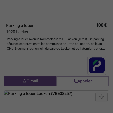
100 €
Parking à louer
1020
Laeken
Parking à louer Avenue Rommelaere 200- Laeken (1020). Ce parking
sécurisé se trouve entre les communes de Jette et Laeken, collé au
CHU Brugmann et non loin du parc de Laeken et de l'atomium, endroit
très agréable pour se détendre. Situé dans un endroit stratégique, ce
parking est très facilement accessible via transports en communs
avec un arrêt de tram et de bus à proximité. Il est idéal pour vous si
vous travaillez ou habitez dans le quartier. N'hésitez plus et réservez
votre place en ligne dès maintenant. Vous pouvez réserver
directement votre parking sur le lien suivant : ### %20-
E-mail
Appeler
%20laken/avenue-rommelaere-200-laeken-2613?
utm_source=ubiflow&utm_medium=referral&utm_campaign=parking
_listing&utm_content=be
En savoir plus ?