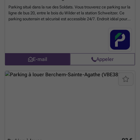
Parking situé dans la rue des Soldats. Vous trouverez ce parking sur la
ligne de bus 20, entre le bois du Wilder et la station Schweitzer. Ce
parking souterrain et sécurisé est accessible 24/7. Endroit idéal pour
les travailleurs ou les résidents qui recherchent une solution de
stationnement sécuritaire et facile. Réservez rapidement ou
contactez-nous pour plus d'informations. Vous pouvez réserver
directement votre parking sur le lien suivant : ### %20-%20sint-
agatha-berchem/clos-victor-guns-1-berchem-sainte-agathe-2858?
utm_source=ubiflow&utm_medium=referral&utm_campaign=parking
E-mail
Appeler
_listing&utm_content=be
En savoir plus ?