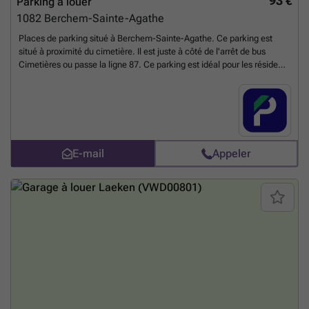
93 €
Parking à louer
1082
Berchem-Sainte-Agathe
Places de parking situé à Berchem-Sainte-Agathe. Ce parking est
situé à proximité du cimetière. Il est juste à côté de l'arrêt de bus
Cimetières ou passe la ligne 87. Ce parking est idéal pour les résidents
afin qu'ils puissent garer leur voiture en toute sécurité et aussi pour
ceux qui travaillent dans le quartier. Réservez votre place de parking
en ligne dès maintenant ! Vous pouvez réserver directement votre
parking sur le lien suivant : ### %20-%20sint-agatha-berchem/rue-
ferdinand-elbers-139-berchem-sainte-agathe-2678?
utm_source=ubiflow&utm_medium=referral&utm_campaign=parking
E-mail
Appeler
_listing&utm_content=be
En savoir plus ?