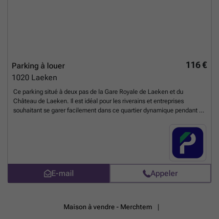
116 €
Parking à louer
1020
Laeken
Ce parking situé à deux pas de la Gare Royale de Laeken et du
Château de Laeken. Il est idéal pour les riverains et entreprises
souhaitant se garer facilement dans ce quartier dynamique pendant la
journée. Il est également situé à côté de l'arrêt Outre-Mer. Réservez
dès maintenant votre abonnement dans ce parking sécurisé ! Vous
pouvez réserver directement votre parking sur le lien suivant : ###
%20-%20laken/avenue-de-la-reine-252-ville-de-bruxelles-2855?
utm_source=ubiflow&utm_medium=referral&utm_campaign=parking
_listing&utm_content=be
En savoir plus ?
E-mail
Appeler
Maison à vendre - Merchtem