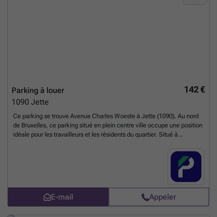
142 €
Parking à louer
1090
Jette
Ce parking se trouve Avenue Charles Woeste à Jette (1090). Au nord
de Bruxelles, ce parking situé en plein centre ville occupe une position
idéale pour les travailleurs et les résidents du quartier. Situé à
proximité de l'arrêt de métro Belgica et de l'arrêt de tramway Odon
Warland, ce parking est facile d'accès. Si vous souhaitez opter pour
une solution de stationnement longue durée à Jette, visitez notre site
et réservez en ligne en un simple click ! Vous pouvez réserver
directement votre parking sur le lien suivant : ### %20-
%20jette/rue-uyttenhove-33-jette-2724?
E-mail
Appeler
utm_source=ubiflow&utm_medium=referral&utm_campaign=parking
_listing&utm_content=be
En savoir plus ?