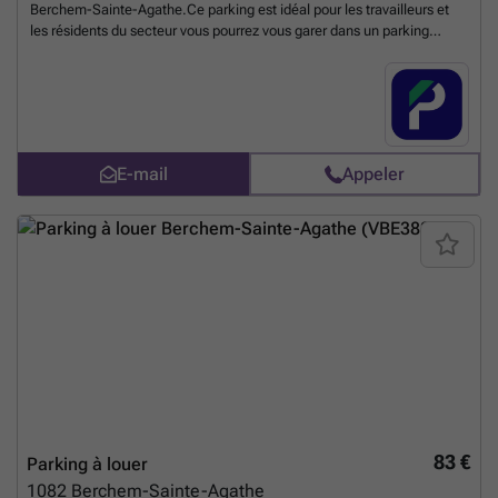
Berchem-Sainte-Agathe.Ce parking est idéal pour les travailleurs et
les résidents du secteur vous pourrez vous garer dans un parking
souterrain et sécurisé. A proximité du bus et du tram aux arrêts Azuur
et Hunderenveld, vous avez également le train à l'arrêt Groot-
Bijgaarden situé à deux pas. Louez votre place dès aujourd'hui! Vous
pouvez réserver directement votre parking sur le lien suivant : ###
%20-%20sint-agatha-berchem/avenue-du-roi-albert-236-berchem-
sainte-agathe-3027?
E-mail
Appeler
utm_source=ubiflow&utm_medium=referral&utm_campaign=parking
_listing&utm_content=be
En savoir plus ?
83 €
Parking à louer
1082
Berchem-Sainte-Agathe