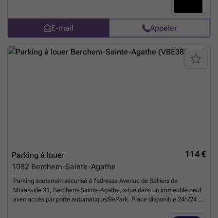
E-mail
Appeler
114 €
Parking à louer
1082
Berchem-Sainte-Agathe
Parking souterrain sécurisé à l'adresse Avenue de Selliers de
Moranville 31, Berchem-Sainte-Agathe, situé dans un immeuble neuf
avec accès par porte automatique/BePark. Place disponible 24h/24 et
7j/7 et offerte sous forme d'abonnement mensuel (résidents ou usage
régulier). Solution pratique pour votre véhicule, proche des transports