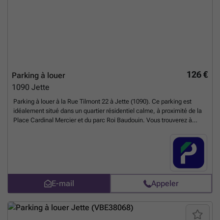
126 €
Parking à louer
1090
Jette
Parking à louer à la Rue Tilmont 22 à Jette (1090). Ce parking est
idéalement situé dans un quartier résidentiel calme, à proximité de la
Place Cardinal Mercier et du parc Roi Baudouin. Vous trouverez à
quelques minutes les arrêts de tram 19 et de bus 13 et 53, offrant un
accès rapide au centre de Bruxelles. Facile d'accès et sécurisé, ce
parking est parfait pour les riverains ou travailleurs du quartier
souhaitant un stationnement pratique et sans stress. Réservez votre
place en ligne dès aujourd'hui et simplifiez votre quotidien ! Vous
pouvez réserver directement votre parking sur le lien suivant : ###
En
E-mail
Appeler
savoir plus ?