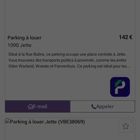
142 €
Parking à louer
1090
Jette
Situé à la Rue Bulins, ce parking occupe une place centrale à Jette.
Vous trouverez des transports publics à proximité, comme les arrêts
Odon Warland, Woeste et Pannenhuis. Ce parking est idéal pour les
personnes vivant dans ce quartier. Intéressé ? Réservez votre parking
en ligne et accédez-y avec votre téléphone ! Vous pouvez réserver
directement votre parking sur le lien suivant : ### %20-
%20jette/rue-bulins-2-4-jette-2720?
utm_source=ubiflow&utm_medium=referral&utm_campaign=parking
_listing&utm_content=be
En savoir plus ?
E-mail
Appeler