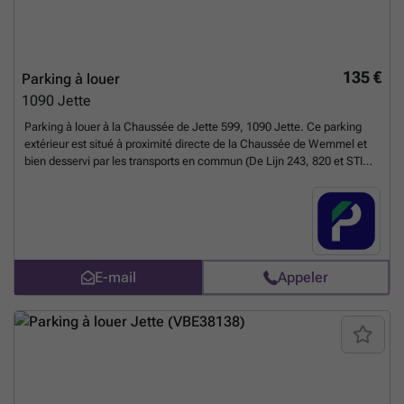
135 €
Parking à louer
1090
Jette
Parking à louer à la Chaussée de Jette 599, 1090 Jette. Ce parking
extérieur est situé à proximité directe de la Chaussée de Wemmel et
bien desservi par les transports en commun (De Lijn 243, 820 et STIB
lignes 13, 14). Le quartier est calme et résidentiel, avec de nombreux
commerces et restaurants à quelques pas. Facilement accessible et
sécurisé, ce parking est idéal pour les résidents ou navetteurs
souhaitant un stationnement pratique à Jette. Réservez votre place en
ligne dès aujourd'hui ! Vous pouvez réserver directement votre parking
sur le lien suivant : ###
En savoir plus ?
E-mail
Appeler