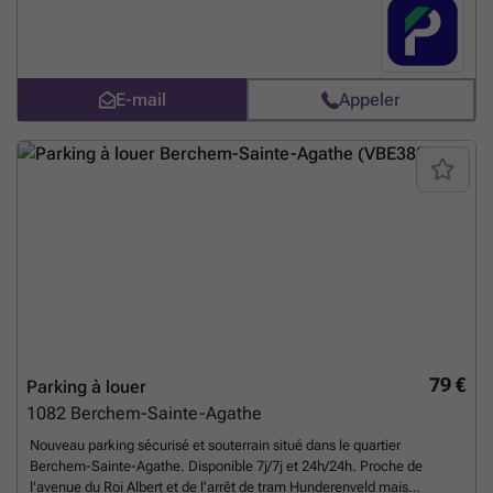
et commodités, idéale pour stationnement quotidien ou longue durée.
Vous pouvez réserver directement votre parking sur le lien suivant :
###
En savoir plus ?
E-mail
Appeler
79 €
Parking à louer
1082
Berchem-Sainte-Agathe
Nouveau parking sécurisé et souterrain situé dans le quartier
Berchem-Sainte-Agathe. Disponible 7j/7j et 24h/24h. Proche de
l'avenue du Roi Albert et de l'arrêt de tram Hunderenveld mais