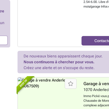
2.54-6.00. Libre d
mois/garage Info
tre
plus ?
’un
Contact
De nouveaux biens apparaissent chaque jour.
Nous continuons à chercher pour vous.
Créez une alerte et on s'occupe du reste.
BEST OF
Garage à ve
1070
Anderlec
Immo Pické vous pr
Chaussée de Mons 
complexe adjacent