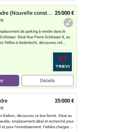
Parking à vendre (Nouvelle construction)
25 000 €
ht
lacement de parking à vendre dans le
 Schlosser. Situé Rue Pierre Schlosser 8, au
es Trèfles à Anderlecht, découvrez cet
rking souterrain au sein du nouveau projet
liers Schlosser. Intégré dans une résidence
t sécurisée, ce parking offre une solution
uturs occupants du projet ou pour toute
ant un emplacement dans le quartier. Le
une localisation intéressante, à proximité des
er
Détails
ces, écoles et grands axes. Une belle
n quartier en pleine évolution. Contactez-
nformations.
En savoir plus ?
ndre
25 000 €
ht
an Kalken, découvrez ce box fermé. Situé au
meuble, emplacement idéal et recherché pour
 et pour l'investissement. Faibles charges de