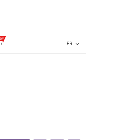
EW
FR
ir