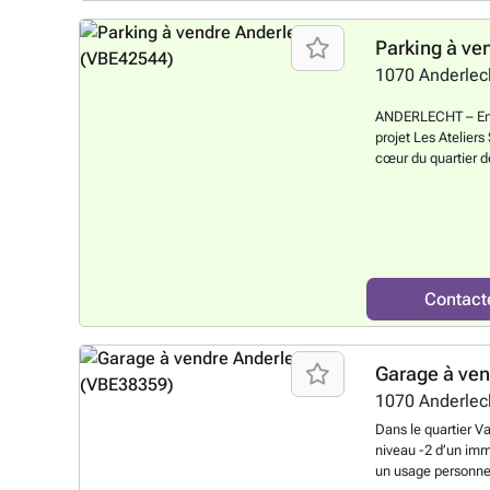
1070
Anderlec
ANDERLECHT – Emp
projet Les Ateliers
cœur du quartier d
emplacement de pa
résidentiel Les Ate
moderne, durable e
pratique pour les f
personne recherch
projet bénéficie d’
Contact
transports, commer
opportunité dans u
nous pour plus d’i
Garage à ve
1070
Anderlec
Dans le quartier V
niveau -2 d’un im
un usage personnel