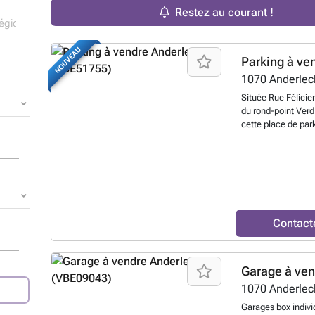
Restez au courant !
NOUVEAU
Parking à ve
1070
Anderlec
Située Rue Félicie
du rond-point Verd
cette place de par
opportunité, tant 
investissement. Im
sécurisé, elle offr
un accès aisé au p
au ### ou par m
Contact
Garage à ve
1070
Anderlec
Garages box indivi