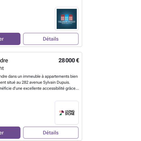
oir plus ?
er
Détails
ndre
28 000 €
ht
ndre dans un immeuble à appartements bien
ent situé au 282 avenue Sylvain Dupuis.
ficie d’une excellente accessibilité grâce à
stland Shopping Center, des principaux axes
mbreuses commodités. Le garage mesure 5,05
 et 2,87 mètres de largeur, offrant
ace pour stationner un véhicule et/ou
ace de stockage supplémentaire. L’accès au
s se fait via une porte automatique. Une
sante tant pour les riverains que pour les
er
Détails
 recherche d’un emplacement de parking ou