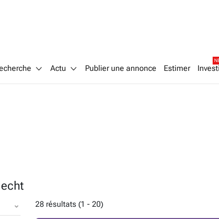
N
echerche
Actu
Publier une annonce
Estimer
Invest
lecht
28 résultats (1 - 20)