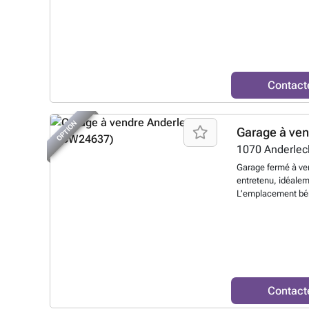
copropriété
En sav
Contact
OPTION
Garage à ve
1070
Anderlec
Garage fermé à ve
entretenu, idéalem
L’emplacement béné
la proximité du We
routiers et de no
mètres de longueur
suffisamment d’esp
disposer d’un esp
complexe de garage
opportunité intéres
Contact
investisseurs à la