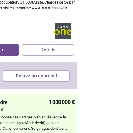
'occupation. 34.500€/unité.Charges de 5€ par
s et visites ImmoOne ### ###
En savoir
er
Détails
Restez au courant !
ndre
1 080 000 €
ht
opose ces garages bien situés (entre la
et les étangs d'Anderlecht) dans un
. Ce lot comprend 36 garages dont les