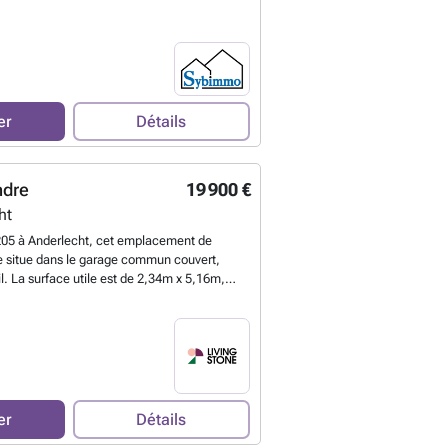
é. Le prix attractif de 25 000 € en fait une
as manquer pour les investisseurs ou les
itant sécuriser un emplacement pour leur
cht. N’hésitez pas à nous contacter pour
d’informations ou organiser une visite afin de
e sans délai.
En savoir plus ?
er
Détails
ndre
19 900 €
ht
05 à Anderlecht, cet emplacement de
e situe dans le garage commun couvert,
l. La surface utile est de 2,34m x 5,16m,
euse pour accueillir un véhicule de tourisme
 rangement supplémentaire. La situation est
ement est facilement accessible et se trouve
 L'emplacement est actuellement loué à 104
 qui en fait également une opportunité
e petit investissement À noter que
t pas entièrement séparé de la place
er
Détails
es sont organisées sur rendez-vous.
En savoir