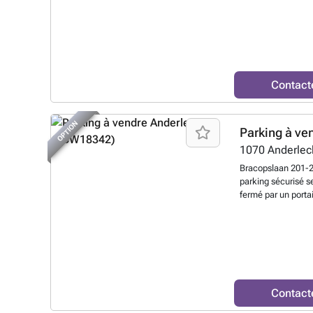
praticité et sécurit
opportunité à ne p
particuliers souha
véhicule à Anderle
obtenir davantage 
découvrir ce garag
Contact
OPTION
Parking à ve
1070
Anderlec
Bracopslaan 201-2
parking sécurisé s
fermé par un portai
suffisamment spaci
avec un espace de
pratique: l'emplac
à proximité du R0.
euros par mois, ce
intéressante comm
l'emplacement n'es
Contact
voisine. Les visit