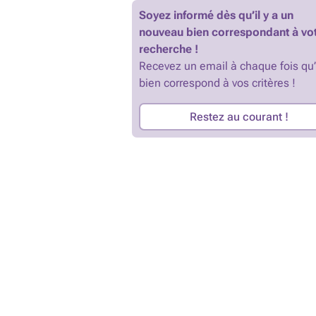
Soyez informé dès qu’il y a un
nouveau bien correspondant à vo
recherche !
Recevez un email à chaque fois qu
bien correspond à vos critères !
Restez au courant !