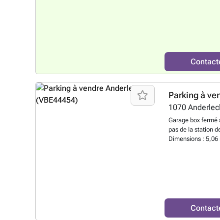
toitures et les por
communes ni de fra
actuellement loués
3.169,00 Pour plus 
bureau.
En savoir 
Contact
Parking à ve
1070
Anderlec
Garage box fermé s
pas de la station 
Dimensions : 5,06
Parfait pour statio
comme espace de s
entretenue. Accès à
investissement ou u
Contactez-nous sa
Contact