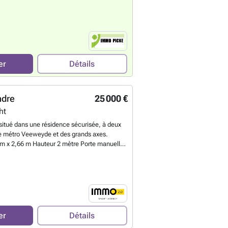
tes d'entrée ont été rénovées. Pas de charges
is de copropriété. 35 garages sont
, 1 est vacant. Valeur locative actuelle : EUR
d'informations, veuillez contacter le
plus ?
er
Détails
ndre
25 000 €
ht
itué dans une résidence sécurisée, à deux
de métro Veeweyde et des grands axes.
 m x 2,66 m Hauteur 2 mètre Porte manuelle
nner votre véhicule en toute sécurité ou
tockage. Situé dans une copropriété bien
 l'électricité. Prix : 25.000€ Idéal pour
sage personnel. Plus d’infos ou visite ?
ns tarder !
En savoir plus ?
er
Détails