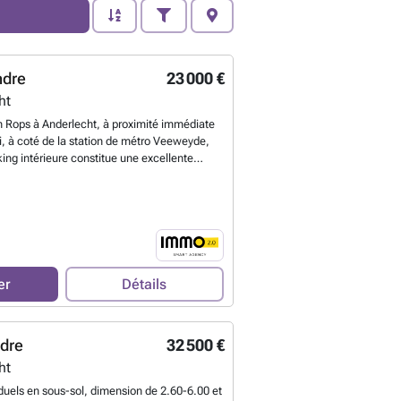
ndre
23 000 €
ht
n Rops à Anderlecht, à proximité immédiate
i, à coté de la station de métro Veeweyde,
king intérieure constitue une excellente
pour un usage personnel que pour un
plantée au sein d'un complexe résidentiel
e un stationnement pratique et protégé, avec
rix de 23.000€ Intéressé(e) ? Contactez nous
ail ###
En savoir plus ?
er
Détails
ndre
32 500 €
ht
duels en sous-sol, dimension de 2.60-6.00 et