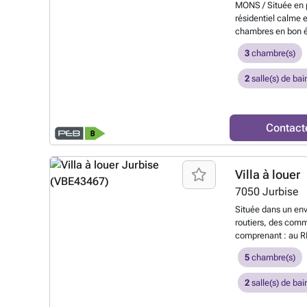
MONS / Située en p
plus ?
résidentiel calme 
chambres en bon ét
proximité immédia
3
chambre(s)
commun et principa
d’entrée, d’un agré
2
salle(s) de bai
chambres, d’une sa
de rangement. Sa s
fermé permet de pr
ville. Cette maiso
Contact
couple ou toute p
confortable, bien s
Pour tous renseig
Villa à louer
programmer une vis
*Antonio DELLA S
7050
Jurbise
### ou ### *Ag
Située dans un en
?
routiers, des comm
comprenant : au RD
séparé avec lave-m
5
chambre(s)
cuisine équipée (do
lave-vaisselle & fri
2
salle(s) de bai
une chambre ou un 
avec placards, un