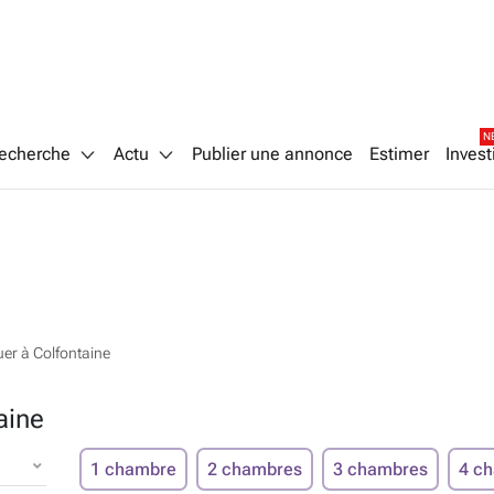
N
echerche
Actu
Publier une annonce
Estimer
Invest
er à Colfontaine
aine
1 chambre
2 chambres
3 chambres
4 c