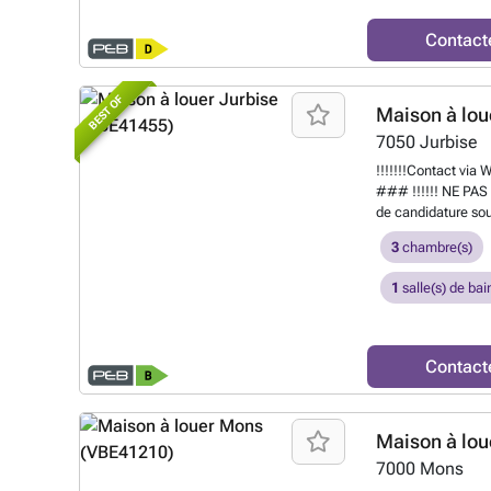
(16 - 16 - 13 & 10,
douche & baignoire
Contact
Divers : caves, ch
parking, terrasse, 
immédiatement. Lo
BEST OF
Maison à lou
###
En savoir pl
7050
Jurbise
!!!!!!!Contact via
### !!!!!! NE P
de candidature sou
chambres avec un a
3
chambre(s)
superficie de +ou-
ses nombreuses fo
1
salle(s) de bai
autoroutiers, des 
maison est compos
ouverte full équipé
vaisselle,...) -Vé
Contact
A L'étage: -3 gran
(baignoire + douche
-Remise -Cave !!!
Maison à lou
SVP!!!!!! Florent
AUTRE NUMERO
E
7000
Mons