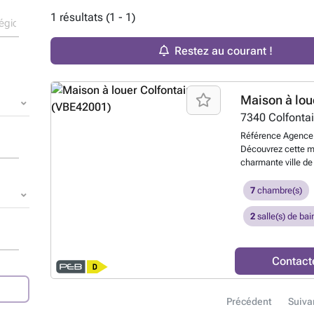
1 résultats (1 - 1)
Restez au courant !
Maison à lou
7340
Colfonta
Référence Agence :
Découvrez cette m
charmante ville de 
famille. Au rez-de-
d’entrée, un living
7
chambre(s)
WC, une salle d’ea
vous découvrirez 
2
salle(s) de bai
une baignoire et 
cave pratique ave
pouvant accueillir 
Contact
terrasse et un gran
cadre paisible. Con
grand jardin, env
Précédent
Suiva
garage, etc. Ne ma