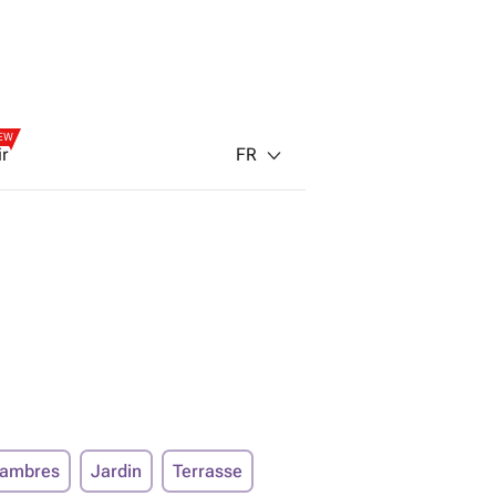
EW
FR
ir
hambres
Jardin
Terrasse