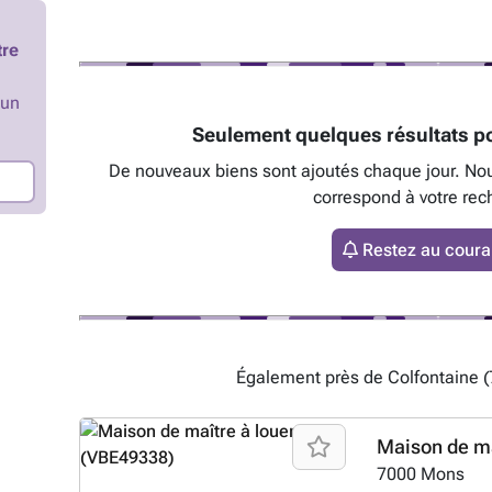
les documents liés
internet ### Loye
tre
Conditions de locat
des lieux à prévoi
(montant des resso
’un
d’identité recto/v
Seulement quelques résultats po
Composition de mén
contractuel, susce
De nouveaux biens sont ajoutés chaque jour. No
dans les 24 heures
correspond à votre rec
contactez-nous au 
dispose de la facu
de louer ou non son
Restez au couran
tenu de retenir la 
convient le mieux a
profil, stabilité fin
Également près de Colfontaine (
Maison de ma
7000
Mons