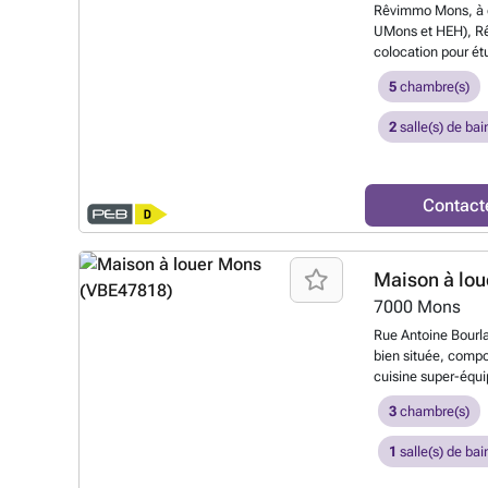
Rêvimmo Mons, à de
UMons et HEH), R
colocation pour ét
diplômés offrant 
5
chambre(s)
meublée, garantissa
Située en plein cœ
2
salle(s) de bai
toutes les commodi
magasins, restaura
encore. Vous cherc
convivial avec jar
Contact
inoubliables? Loye
et par mois interne
prendre en charge 
Maison à lou
nous au ### ou p
7000
Mons
Rue Antoine Bourl
bien située, compos
cuisine super-équi
(douche et baignoir
3
chambre(s)
chambres et grenier
Chauffage central 
1
salle(s) de bai
Libre au 01/09/20
- Classe D - 4309