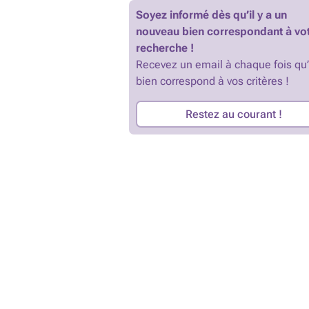
Soyez informé dès qu’il y a un
nouveau bien correspondant à vo
recherche !
Recevez un email à chaque fois qu
bien correspond à vos critères !
Restez au courant !