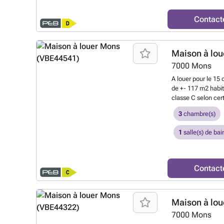
Contact
Maison à lou
7000
Mons
A louer pour le 15
de +- 117 m2 habi
classe C selon cer
un hall d'entrée, u
3
chambre(s)
servant également 
buanderie, un wc sé
1
salle(s) de bai
donnant sur une pe
propose deux belle
baignoire, douche 
magnifique grand
Contact
équipée de doubles
central avec chau
également le ballo
Maison à lou
revenu global du m
maximale pour un c
7000
Mons
locataire simplifi