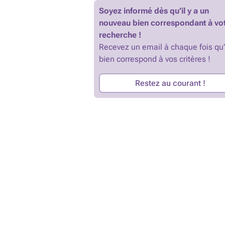
Soyez informé dès qu’il y a un
nouveau bien correspondant à vo
recherche !
Recevez un email à chaque fois qu
bien correspond à vos critères !
Restez au courant !