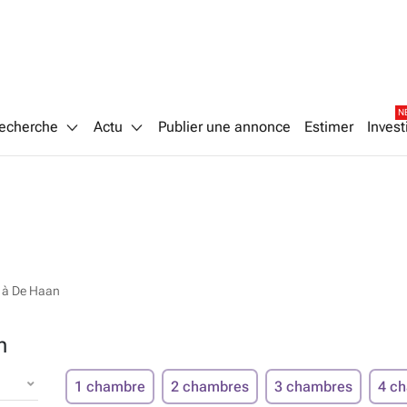
N
echerche
Actu
Publier une annonce
Estimer
Invest
r à De Haan
n
1 chambre
2 chambres
3 chambres
4 c