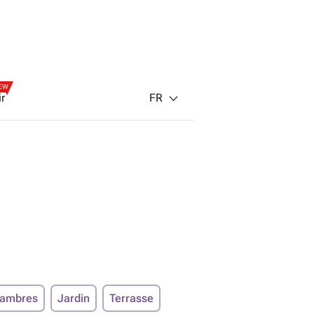
EW
FR
ir
hambres
Jardin
Terrasse