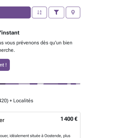
'instant
us vous prévenons dès qu'un bien
herche.
t !
20) + Localités
1 400 €
er
louer, idéalement située à Oostende, plus