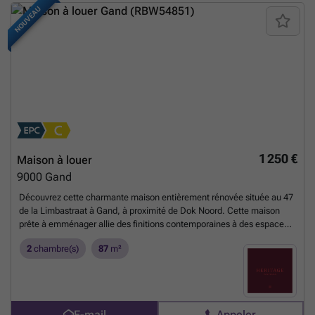
NOUVEAU
1 250 €
Maison à louer
9000
Gand
Découvrez cette charmante maison entièrement rénovée située au 47
de la Limbastraat à Gand, à proximité de Dok Noord. Cette maison
prête à emménager allie des finitions contemporaines à des espaces
de vie pratiques et bénéficie d'une agréable luminosité grâce à son
2
chambre(s)
87
m²
orientation sud-est. La maison a fait l'objet d'une rénovation complète
en 2019 et bénéficie d'un label EPC B avantageux. Avec son
chauffage central au gaz, ses parquets de qualité et son emplacement
facilement accessible, ce bien offre une combinaison idéale de
confort, d'efficacité énergétique et d'emplacement. Depuis le hall
E-mail
Appeler