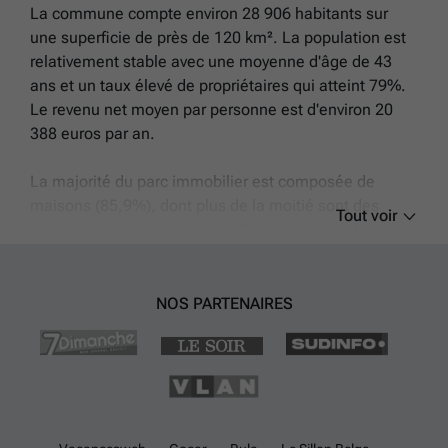
complémentaire ou pour organiser une visite, nous vous invitons à
La commune compte environ 28 906 habitants sur
contacter notre agence immobilière en référence RBW47131, afin de
une superficie de près de 120 km². La population est
découvrir ce bien qui saura répondre aux attentes les plus
relativement stable avec une moyenne d'âge de 43
exigeantes.
En savoir plus ?
ans et un taux élevé de propriétaires qui atteint 79%.
Le revenu net moyen par personne est d'environ 20
388 euros par an.
La majorité du parc immobilier est composée de
maisons (85,9%), dont plus de la moitié sont des
Tout voir
maisons ouvertes ou fermes. Cet habitat plutôt
traditionnel correspond à une architecture ancienne
dont l'âge moyen remonte à 1959. Les maisons
disponibles à Aalter varient grandement en prix
NOS PARTENAIRES
lorsqu'elles sont mises en vente, mais il n'existe pas
actuellement d'offres locatives dans cette catégorie.
La commune bénéficie d'une bonne accessibilité
routière avec l'autoroute A10/E40 proche du centre
ville et accessible en trois minutes. L'autoroute