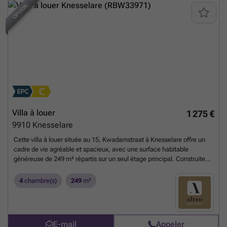
OPTION
Villa à louer
1 275 €
9910
Knesselare
Cette villa à louer située au 15, Kwadamstraat à Knesselare offre un
cadre de vie agréable et spacieux, avec une surface habitable
généreuse de 249 m² répartis sur un seul étage principal. Construite
en 1983, elle bénéficie d’un vaste terrain de 1092 m² et d’une
architecture sur quatre façades. L’intérieur comprend un hall d’entrée
4
chambre(s)
249
m²
accueillant avec un toilette séparé pour les invités, ainsi qu’une pièce
supplémentaire modulable en chambre ou bureau selon vos besoins.
La grande pièce de vie de 38 m² baignée de lumière naturelle s’ouvre
sur une cuisine de 21 m², complétée par une pièce annexe pratique,
E-mail
Appeler
une buanderie indépendante et un garage fermé de 19 m². L’espace