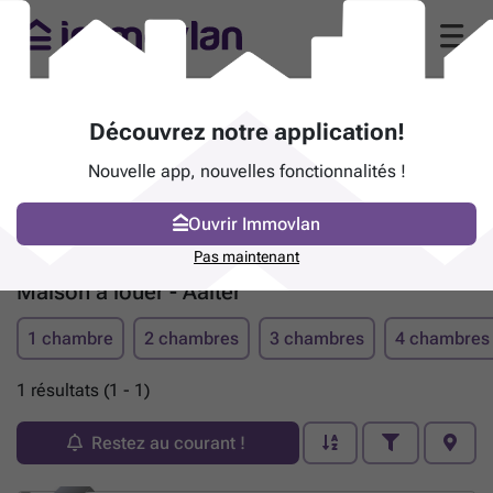
Découvrez notre application!
Nouvelle app, nouvelles fonctionnalités !
Ouvrir Immovlan
Pas maintenant
Maison à louer - Aalter
1 chambre
2 chambres
3 chambres
4 chambres
1 résultats (1 - 1)
Restez au courant !