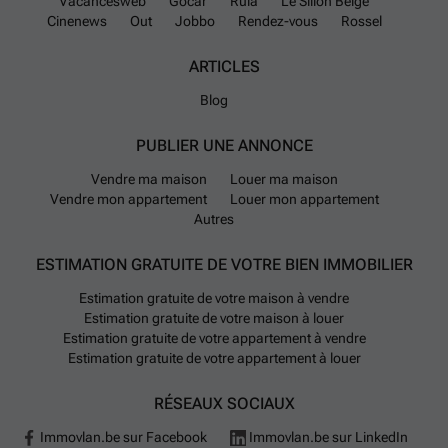
Vacancesweb
Gocar
Rula
Le Sillon Belge
A17/E403 est aussi à une quinzaine de minutes en
Cinenews
Out
Jobbo
Rendez-vous
Rossel
voiture. Les transports publics sont assurés par
ARTICLES
plusieurs lignes de bus et plusieurs gares aux
alentours.
Blog
Au niveau services, Aalter propose un réseau éducatif
PUBLIER UNE ANNONCE
complet (crèches, écoles maternelles et primaires
Vendre ma maison
Louer ma maison
ainsi que secondaires). Pour les achats quotidiens,
Vendre mon appartement
Louer mon appartement
plusieurs supermarchés sont installés sur la
Autres
commune. Les infrastructures pour la mobilité douce
incluent deux stations pour recharger les véhicules
ESTIMATION GRATUITE DE VOTRE BIEN IMMOBILIER
électriques et un service de vélo partagé Blue-bike.
Estimation gratuite de votre maison à vendre
Estimation gratuite de votre maison à louer
Estimation gratuite de votre appartement à vendre
Estimation gratuite de votre appartement à louer
RÉSEAUX SOCIAUX
Immovlan.be sur Facebook
Immovlan.be sur LinkedIn