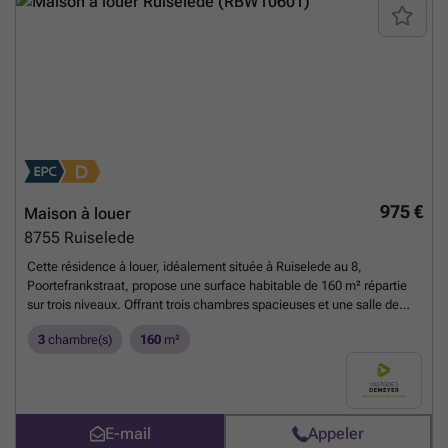
975 €
Maison à louer
8755
Ruiselede
Cette résidence à louer, idéalement située à Ruiselede au 8,
Poortefrankstraat, propose une surface habitable de 160 m² répartie
sur trois niveaux. Offrant trois chambres spacieuses et une salle de
bain moderne équipée d’une baignoire et d’un pare-douche, ce bien
3
chambre(s)
160
m²
immobilier entièrement rénové en 1993 bénéficie également de deux
toilettes séparées pour un confort optimal. La cuisine est entièrement
équipée avec des appareils modernes, incluant une plaque
vitrocéramique, un four, un micro-ondes, un réfrigérateur et
congélateur encastrés, un lave-vaisselle et une hotte aspirante. À cela
E-mail
Appeler
s’ajoute une buanderie pratique avec branchements pour machine à