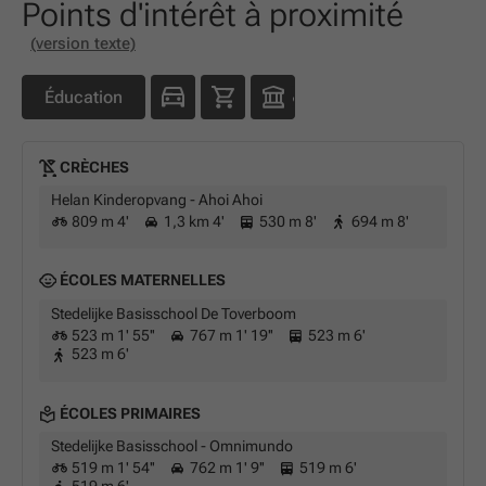
Points d'intérêt à proximité
(version texte)
Éducation
CRÈCHES
Helan Kinderopvang - Ahoi Ahoi
809 m 4'
1,3 km 4'
530 m 8'
694 m 8'
ÉCOLES MATERNELLES
Stedelijke Basisschool De Toverboom
523 m 1' 55''
767 m 1' 19''
523 m 6'
523 m 6'
ÉCOLES PRIMAIRES
Stedelijke Basisschool - Omnimundo
519 m 1' 54''
762 m 1' 9''
519 m 6'