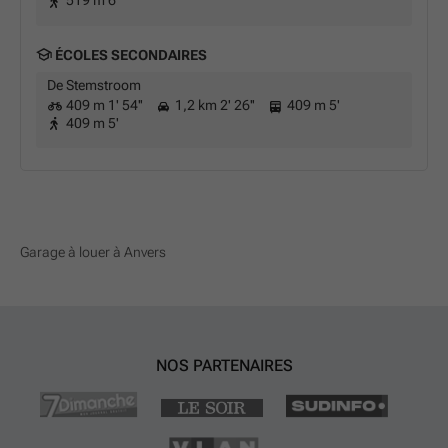
519 m 6'
ÉCOLES SECONDAIRES
De Stemstroom
409 m 1' 54''
1,2 km 2' 26''
409 m 5'
409 m 5'
Garage à louer à Anvers
NOS PARTENAIRES