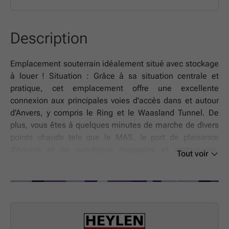
Description
Emplacement souterrain idéalement situé avec stockage
à louer ! Situation : Grâce à sa situation centrale et
pratique, cet emplacement offre une excellente
connexion aux principales voies d'accès dans et autour
d'Anvers, y compris le Ring et le Waasland Tunnel. De
plus, vous êtes à quelques minutes de marche de divers
points chauds tels que le MAS, le port de plaisance
d'Anvers et de nombreux magasins et restaurants.
Tout voir
Description : Le parking est spacieux et facile d'accès
grâce à ses larges entrées et sorties. A l'arrière de la
place de parking, il y a un espace de rangement
pratique, qui est inclus dans le prix. Disponible à partir
du 01/07/2026