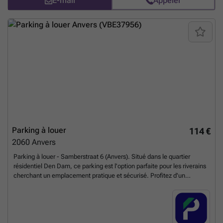
E-mail
Appeler
Parking à louer
114 €
2060
Anvers
Parking à louer - Samberstraat 6 (Anvers). Situé dans le quartier
résidentiel Den Dam, ce parking est l'option parfaite pour les riverains
cherchant un emplacement pratique et sécurisé. Profitez d'un
stationnement facile à proximité du Parc Spoor Noord. Ce parking
dispose d'un emplacement stratégique proche des grands axes
routiers tels que Noorderlaan, Ijzerlaan et Slachthuislaan et offre un
accès facile au centre-ville grâce au bus 23. Le parking est également
équipé de bornes de recharge, parfait pour les véhicules électriques.