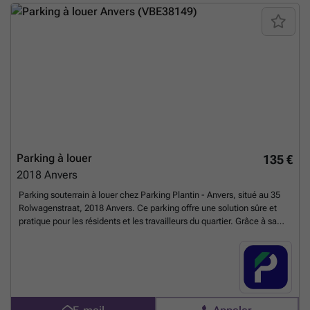
%20%20antwerpen/quellinstraat-22-anvers-2781?
utm_source=ubiflow&utm_medium=referral&utm_campaign=parking
_listing&utm_content=be
En savoir plus ?
Parking à louer
135 €
2018
Anvers
Parking souterrain à louer chez Parking Plantin - Anvers, situé au 35
Rolwagenstraat, 2018 Anvers. Ce parking offre une solution sûre et
pratique pour les résidents et les travailleurs du quartier. Grâce à sa
proximité avec les grands axes et les transports en commun, c'est une
option de stationnement idéale. Réservez votre place dès aujourd'hui !
Vous pouvez réserver directement votre parking sur le lien suivant :
###
En savoir plus ?