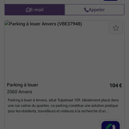
Réservez votre emplacement de parking dès à présent en ligne ! Vous
E-mail
Appeler
pouvez réserver directement votre parking sur le lien suivant : ###
En
savoir plus ?
Parking à louer
104 €
2060
Anvers
Parking à louer à Anvers, situé Tulpstraat 109. Idéalement placé dans
une rue calme du quartier, ce parking constitue une solution pratique
pour les résidents, travailleurs et visiteurs à la recherche d'un
emplacement sécurisé. À proximité de commerces, bureaux et
services locaux, ce parking offre un accès facile et un environnement
couvert pour protéger votre véhicule au quotidien. Plusieurs