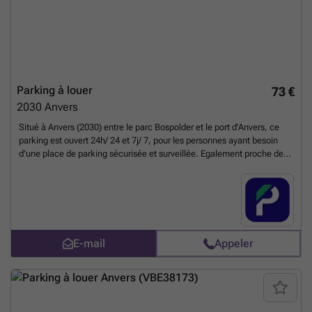
Parking à louer
73 €
2030
Anvers
Situé à Anvers (2030) entre le parc Bospolder et le port d'Anvers, ce
parking est ouvert 24h/ 24 et 7j/ 7, pour les personnes ayant besoin
d'une place de parking sécurisée et surveillée. Egalement proche des
lignes de bus 760-761-762 et des arrêts de bus Antwerpen Ahlers et
Antwerpen Halifaxstraat, il est parfait pour les personnes habitant ou
travaillant dans le secteur du port d'Anvers. Vous pouvez réserver
directement votre parking sur le lien suivant : ### %20-
%20antwerpen/luithagen-haven-6-anvers-2624?
utm_source=ubiflow&utm_medium=referral&utm_campaign=parking
E-mail
Appeler
_listing&utm_content=be
En savoir plus ?