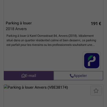
et activités du centre-ville en fait un atout indéniable pour optimiser
votre quotidien urbain. Pour toute demande d’informations
complémentaires ou pour organiser une visite, n’hésitez pas à
contacter l’agence immobilière référencée sous le numéro
RBW39923. Profitez de cette opportunité rare et sécurisez votre place
Parking à louer
191 €
de parking sans délai.
En savoir plus ?
2018
Anvers
Parking à louer à Karel Oomsstraat 84, Anvers (2018). Idéalement
situé dans un quartier résidentiel calme et bien desservi, ce parking
est parfait pour les riverains ou les professionnels souhaitant une
solution de stationnement simple et sécurisée. À proximité de grands
axes comme la Desguinlei et le Ring d'Anvers, il offre un accès rapide
au centre-ville. Facile d'accès et sécurisé, il conviendra à tous types
de véhicules. Réservez votre place dès maintenant ! Vous pouvez
réserver directement votre parking sur le lien suivant : ###
En savoir
plus ?
E-mail
Appeler