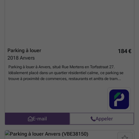
Parking à louer
184 €
2018
Anvers
Parking à louer à Anvers, situé Rue Mertens en Torfsstraat 27.
Idéalement placé dans un quartier résidentiel calme, ce parking se
trouve à proximité de commerces, restaurants et arrêts de tram
desservant le centre-ville. Facilement accessible depuis les grands
axes, il constitue une solution parfaite pour les riverains et les
travailleurs du quartier souhaitant un stationnement sûr et pratique.
Réservez votre place en ligne dès aujourd'hui. Vous pouvez réserver
directement votre parking sur le lien suivant : ###
En savoir plus ?
E-mail
Appeler