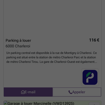
116 €
Parking à louer
6000
Charleroi
Un parking central est disponible à la rue de Montigny à Charleroi. Ce
parking est situé entre la station de métro Charleroi Parc et la station
de métro Charleroi Tirou. La gare de Charleroi-Ouest est également
accessible à pied depuis le parking. Si vous travaillez ou vivez dans les
environs et que vous cherchez une place de parking, n'hésitez pas à
voir si un parking convient et à le réserver en ligne. Vous pouvez
réserver directement votre parking sur le lien suivant : ###
En savoir
plus ?
E-mail
Appeler