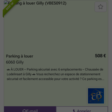
BEST OF
508 €
Parking à louer
6060
Gilly
🚗 À LOUER – Parking sécurisé avec 6 emplacements – Chaussée de
Lodelinsart à Gilly 🚗 Vous recherchez un espace de stationnement
sécurisé et facilement accessible pour votre activité ? Ce parking est
idéal pour les professionnels de l'automobile (véhicules neufs ou
d'occasion) souhaitant bénéficier d'un emplacement stratégique. ✅ 6
emplacements de parking disponibles ✅ Environnement entièrement
sécurisé ✅ Excellente visibilité commerciale ✅ Accès aisé pour les
véhicules et la clientèle 💰 Loyer : 500 € / mois 🛡 Garantie locative : 2
mois de loyer 📌 En option : possibilité de louer un terrain clôturé
E-mail
Appeler