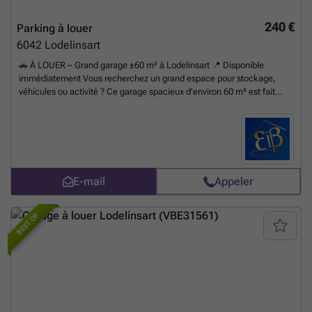
240 €
Parking à louer
6042
Lodelinsart
🚗 À LOUER – Grand garage ±60 m² à Lodelinsart 📍 Disponible
immédiatement Vous recherchez un grand espace pour stockage,
véhicules ou activité ? Ce garage spacieux d'environ 60 m² est fait
pour vous ! 🔎 Caractéristiques : ✔ Longueur : ± 9,22 m ✔ Largeur : ±
6 m (légèrement plus étroit à l’avant) ✔ Profondeur : entre ± 5,5 et 6 m
✔ Porte d’entrée : • Largeur : ± 2,70 m • Hauteur : entre 2,60 et 2,70 m
✔ Accès facile 💰 Conditions : • Loyer : 240 € / mois • Garantie
locative : 3 mois • Bail : durée indéterminée (bail garage) •
Disponibilité : immédiate 📍 Adresse : Rue de la Brasserie Mont-Plaisir
E-mail
Appeler
12+, 6042 Lodelinsart 📞 Intéressé(e) ? Contactez-nous pour une visite
! ☎ ### 🌐 ### #location #garage #lodelinsart #immobilier
#stockage #charleroi #locationgarage #elenaimmo 🚀
En savoir
BEST OF
plus ?