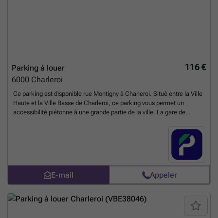
116 €
Parking à louer
6000
Charleroi
Ce parking est disponible rue Montigny à Charleroi. Situé entre la Ville
Haute et la Ville Basse de Charleroi, ce parking vous permet un
accessibilité piétonne à une grande partie de la ville. La gare de
Charleroi est également accessible à pied depuis le parking. N'hésitez
pas pas à vous renseigner sur ce parking et à réserver votre place sur
notre site si celui-ci vous convient. Vous pouvez réserver directement
votre parking sur le lien suivant : ### %20-%20charleroi/rue-de-
montigny-34-charleroi-2917?
utm_source=ubiflow&utm_medium=referral&utm_campaign=parking
E-mail
Appeler
_listing&utm_content=be
En savoir plus ?