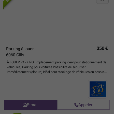
350 €
Parking à louer
6060
Gilly
À LOUER PARKING Emplacement parking idéal pour stationnement de
véhicules, Parking pour voitures Possibilité de sécuriser
immédiatement (clôture) Idéal pour stockage de véhicules ou besoin
urgent de sécurité Accès facile Disponible immédiatement Loyer : 350
euros/ mois Garantie locative : 3 mois Infos & visites : ### Elena
Immo
En savoir plus ?
E-mail
Appeler