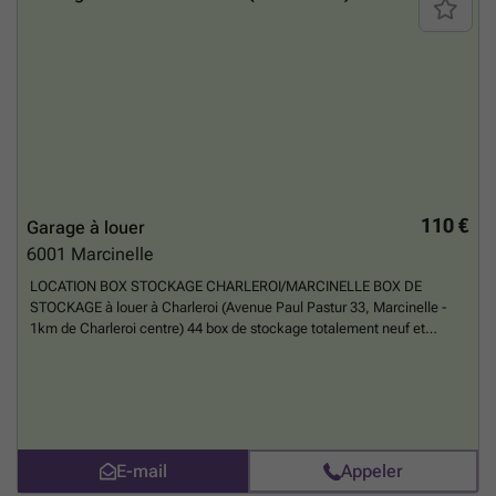
110 €
Garage à louer
6001
Marcinelle
LOCATION BOX STOCKAGE CHARLEROI/MARCINELLE BOX DE
STOCKAGE à louer à Charleroi (Avenue Paul Pastur 33, Marcinelle -
1km de Charleroi centre) 44 box de stockage totalement neuf et
sécurisé. Portail à ouverture à distance. Surveillance caméra 24/24h.
Disponible dès maintenant. 12m² : 110€/MOS 15m² : 120€/MOIS
18m² : 130€/MOIS 25m² : 150€/MOIS Si intéressé, contacter Mr
Joffrey Dupont ###
En savoir plus ?
E-mail
Appeler