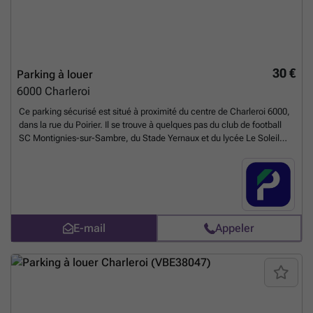
30 €
Parking à louer
6000
Charleroi
Ce parking sécurisé est situé à proximité du centre de Charleroi 6000,
dans la rue du Poirier. Il se trouve à quelques pas du club de football
SC Montignies-sur-Sambre, du Stade Yernaux et du lycée Le Soleil
Levant De Montignies S S. Louez dès maintenant votre place de
parking à proximité du centre de Charleroi. Ce parking propose aussi
des bornes de recharge pour votre véhicule électrique ou hybride.
Accès de la borne via votre carte MSP (EDI ou autre) et tarif de la
borne en vigueur Vous pouvez réserver directement votre parking sur
le lien suivant : ###
En savoir plus ?
E-mail
Appeler