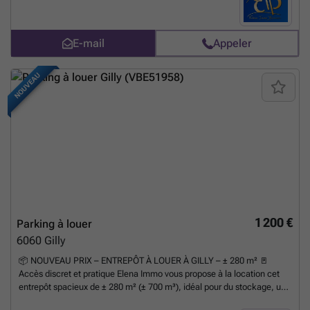
État des lieux par expert (frais partagés) 📅 Libre immédiatement 📩
Infos & visites : ### 🏢 Elena Immo
En savoir plus ?
E-mail
Appeler
NOUVEAU
1 200 €
Parking à louer
6060
Gilly
📦 NOUVEAU PRIX – ENTREPÔT À LOUER À GILLY – ± 280 m² 🚪
Accès discret et pratique Elena Immo vous propose à la location cet
entrepôt spacieux de ± 280 m² (± 700 m³), idéal pour du stockage, une
activité logistique ou artisanale. 📍 Situation stratégique à Gilly Situé