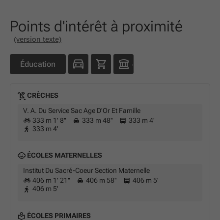
Points d'intérêt à proximité
(version texte)
Éducation
CRÈCHES
V. A. Du Service Sac Age D'Or Et Famille
333 m 1' 8''
333 m 48''
333 m 4'
333 m 4'
ÉCOLES MATERNELLES
Institut Du Sacré-Coeur Section Maternelle
406 m 1' 21''
406 m 58''
406 m 5'
406 m 5'
ÉCOLES PRIMAIRES