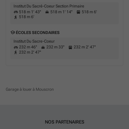
Institut Du Sacré-Coeur Section Primaire
518 m 1' 43''
518 m 1' 14''
518 m 6'
518 m 6'
ÉCOLES SECONDAIRES
Institut Du Sacre-Coeur
232 m 46''
232 m 33''
232 m 2' 47''
232 m 2' 47''
Garage à louer à Mouscron
NOS PARTENAIRES