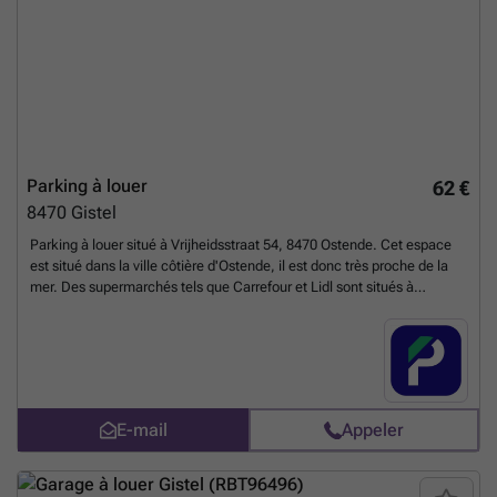
Parking à louer
62 €
8470
Gistel
Parking à louer situé à Vrijheidsstraat 54, 8470 Ostende. Cet espace
est situé dans la ville côtière d'Ostende, il est donc très proche de la
mer. Des supermarchés tels que Carrefour et Lidl sont situés à
quelques minutes de promenade. Il y a également plusieurs écoles et
universités dans le quartier. L'arrêt de bus Ostende Elisabeth est situé
à seulement 180m, desservant les lignes 5, 51, 52, 53, 69 et 85. Il se
trouve également juste à côté de la route principale R31, cet espace
est donc très accessible par les transports. N'hésitez pas à réserver
directement sur notre site web dès maintenant ! Vous pouvez réserver
E-mail
Appeler
directement votre parking sur le lien suivant : ### %20-
%20rue%20d'ostende/vrijheidsstraat-54-oostende-2628?
utm_source=ubiflow&utm_medium=referral&utm_campaign=parking