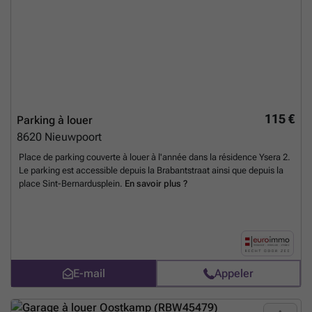
fonctionnel dans un quartier calme et résidentiel. Pour tout
renseignement complémentaire ou pour organiser une visite, nous
vous invitons à contacter notre bureau sis à Assebroek, Generaal
Lemanlaan 202 (« ’t Perretje »), ou par téléphone au ### Ne
manquez pas cette opportunité d’assurer votre véhicule dans un cadre
sécurisé et accessible.
En savoir plus ?
115 €
Parking à louer
8620
Nieuwpoort
Place de parking couverte à louer à l'année dans la résidence Ysera 2.
Le parking est accessible depuis la Brabantstraat ainsi que depuis la
place Sint-Bernardusplein.
En savoir plus ?
E-mail
Appeler