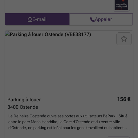
Aucun rendez-vous ne peut être pris par téléphone.
En savoir plus ?
E-mail
Appeler
156 €
Parking à louer
8400
Ostende
Le Delhaize Oostende ouvre ses portes aux utilisateurs BePark ! Situé
entre le parc Maria Hendrika, la Gare d'Ostende et du centre-ville
d'Ostende, ce parking est idéal pour les gens travaillent ou habitent
dans le quartier. Le nombre de places étant limité, n'hésitez plus et