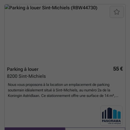
privatif et clos. La hauteur d’entrée permet une bonne accessibilité
pour un véhicule standard. Ce garage est actuellement libre et prêt à
accueillir un nouveau locataire souhaitant bénéficier d’un
emplacement privé à Oostkamp. Situé dans la commune d’Oostkamp
(8020), ce garage bénéficie d’une localisation pratique à proximité de
plusieurs quartiers limitrophes. Cette position stratégique facilite
l’accès aux axes principaux et aux commodités locales. Pour toute
demande d’information supplémentaire ou pour organiser une visite, il
est conseillé de contacter l’agence immobilière référencée sous
l’annonce RBW45479. Ne manquez pas cette occasion d’assurer la
protection et la tranquillité de votre véhicule dans un cadre sécurisé et
accessible.
En savoir plus ?
55 €
Parking à louer
8200
Sint-Michiels
Nous vous proposons à la location un emplacement de parking
souterrain idéalement situé à Sint-Michiels, au numéro 2a de la
Koningin Astridlaan. Ce stationnement offre une surface de 14 m²,
suffisante pour accueillir un véhicule. L’accès se fait via une porte
automatique, garantissant ainsi sécurité et confort pour les
utilisateurs. Ce bien immobilier est disponible immédiatement et n’est
actuellement pas loué. Ce parking bénéficie d’une situation très
centrale, au sein de la résidence « Graaf van Vlaanderen », ce qui
facilite grandement le stationnement dans cette zone prisée de Sint-