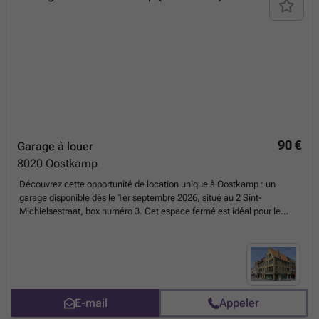
90 €
Garage à louer
8020
Oostkamp
Découvrez cette opportunité de location unique à Oostkamp : un
garage disponible dès le 1er septembre 2026, situé au 2 Sint-
Michielsestraat, box numéro 3. Cet espace fermé est idéal pour le
stationnement sécurisé de votre véhicule ou pour le stockage d’objets
divers. Proposé au prix attractif de 90 € par mois, ce bien immobilier
constitue une solution pratique pour répondre à vos besoins de parking
dans la région. Le garage présente des dimensions fonctionnelles
avec une largeur de 2,60 mètres et une profondeur de 5 mètres,
offrant un accès aisé grâce à une porte basculante sécurisée. Bien
E-mail
Appeler
que l’équipement ne comprenne pas d’alarme, il garantit un espace