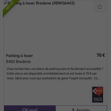
BEST OF
70 €
Parking à louer
8450
Bredene
Vous recherchez une place de parking sûre et facilement accessible ?
Cette place est disponible immédiatement et est louée à 70 € par
mois. Idéal pour ceux qui souhaitent se garer l'esprit tranquille. Ce
bien à louer à Ostende vous intéresse ? Rendez-vous sur le site ###
puis cliquez sur le bien que vous souhaitez louer. En cliquant sur le
bouton « Je suis intéressé », nous vous demandons de remplir un bref
profil. Nous vous contacterons ensuite pour organiser une visite. Il
n'est pas possible de prendre rendez-vous par téléphone.
En savoir
plus ?
E-mail
Appeler