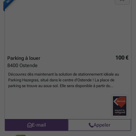
100 €
Parking à louer
8400
Ostende
Découvrez dès maintenant la solution de stationnement idéale au
Parking Hazegras, situé dans le centre d'Ostende ! La place de
parking se trouve au sous-sol. Elle sera disponible à partir du
01/12/2026 au prix de 100 € par mois. Ce bien à louer à Ostende vous
intéresse ? Rendez-vous sur le site ### puis cliquez sur le bien que
vous souhaitez louer. En cliquant sur le bouton « Je suis intéressé »,
nous vous demanderons de remplir un bref profil. Nous vous
contacterons ensuite pour organiser une visite. Aucun rendez-vous ne
peut être pris par téléphone.
En savoir plus ?
E-mail
Appeler