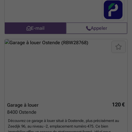
réservez votre place de parking dès à présent ! Vous pouvez réserver
directement votre parking sur le lien suivant : ### %20-
%20oostende/leopold-iii-laan-7-oostende-2838?
utm_source=ubiflow&utm_medium=referral&utm_campaign=parking
_listing&utm_content=be
En savoir plus ?
E-mail
Appeler
120 €
Garage à louer
8400
Ostende
Découvrez ce garage à louer situé à Oostende, plus précisément au
Zeedijk 96, au niveau -2, emplacement numéro 475. Ce bien
immobilier offre un espace de stationnement fermé, idéal pour