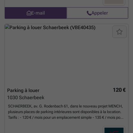
E-mail
Appeler
120 €
Parking à louer
1030
Schaerbeek
SCHAERBEEK, av. G. Rodenbach 61, dans le nouveau projet MENCH,
plusieurs places de parking intérieures sont disponibles à la location.
Tarifs : - 120 € / mois pour un emplacement simple - 135 € / mois pour
un emplacement équipé d’une borne de recharge. Disponibilité
immédiate. INFOS et VISITES via le site TREVI ou au ###
En savoir