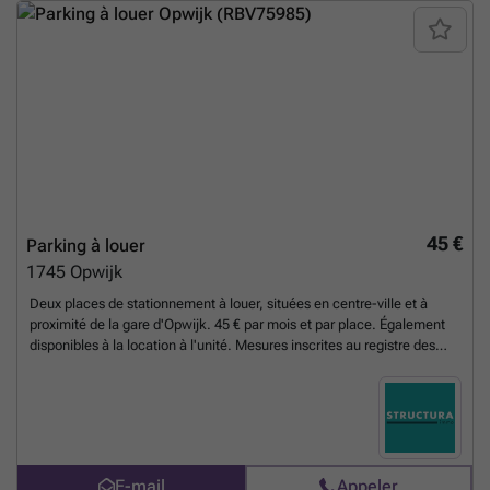
et accessible. Si vous souhaitez obtenir davantage d’informations ou
organiser une visite, n’hésitez pas à nous contacter. Ce garage à louer
à Haaltert est une excellente proposition pour répondre à vos besoins
en matière de stationnement ou d’entreposage, avec un loyer attractif
et une disponibilité immédiate.
En savoir plus ?
45 €
Parking à louer
1745
Opwijk
Deux places de stationnement à louer, situées en centre-ville et à
proximité de la gare d'Opwijk. 45 € par mois et par place. Également
disponibles à la location à l'unité. Mesures inscrites au registre des
mesures : non. Pour plus d'informations, appelez Structura au ###
ou envoyez un e-mail à ###
En savoir plus ?
E-mail
Appeler