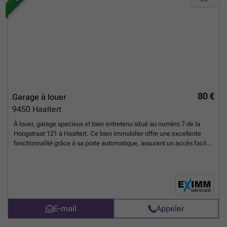
80 €
Garage à louer
9450
Haaltert
À louer, garage spacieux et bien entretenu situé au numéro 7 de la
Hoogstraat 121 à Haaltert. Ce bien immobilier offre une excellente
fonctionnalité grâce à sa porte automatique, assurant un accès facile
et sécurisé pour les utilisateurs. Disponible immédiatement, ce garage
constitue une solution pratique pour le stationnement ou le stockage
dans cette localité. Ce garage indépendant, non soumis à une
location actuelle, représente une opportunité intéressante au tarif
mensuel de 80 €. Le bien bénéficie d’un emplacement favorable au
cœur de Haaltert, offrant ainsi un accès aisé aux commodités locales
E-mail
Appeler
et une grande flexibilité d’usage. Sa configuration simple mais
efficace en fait un atout pour toute personne cherchant un espace sûr