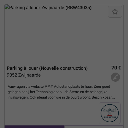
Zottegem, commune dynamique de Flandre Orientale, offre un cadre
commode pour ceux qui souhaitent bénéficier d’une solution de
stationnement indépendante. La surface et les dimensions précises
ne sont pas spécifiées, mais la présence d’une porte sectionnelle
témoigne d’une installation moderne et fonctionnelle. Pour toute
personne intéressée par ce garage en location à Zottegem, il est
recommandé de prendre contact rapidement afin d’obtenir davantage
d’informations et organiser une visite. Ce bien constitue une solution
pratique à un prix compétitif dans la région. N’hésitez pas à saisir cette
opportunité en consultant la référence Immoweb RWC43034 auprès
du vendeur désigné.
En savoir plus ?
70 €
Parking à louer (Nouvelle construction)
9052
Zwijnaarde
Aanvragen via website ### Autostandplaats te huur. Zeer goed
gelegen nabij het Technologiepark, de Sterre en de belangrijke
invalswegen. Ook ideaal voor wie in de buurt woont. Beschikbaar
vanaf 1/5/2025
En savoir plus ?