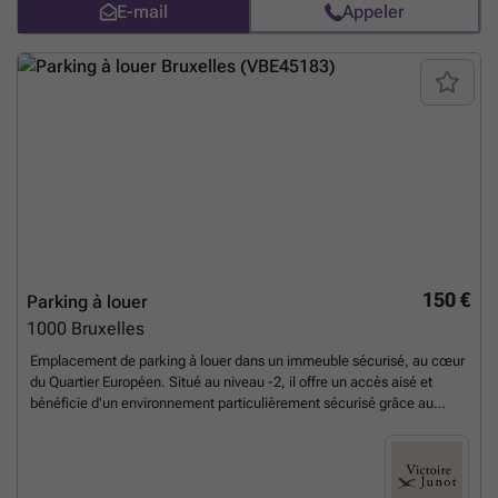
E-mail
Appeler
150 €
Parking à louer
1000
Bruxelles
Emplacement de parking à louer dans un immeuble sécurisé, au cœur
du Quartier Européen. Situé au niveau -2, il offre un accès aisé et
bénéficie d'un environnement particulièrement sécurisé grâce au
parking partagé avec la Commission européenne, où une présence de
sécurité est assurée la majeure partie de la journée. Idéalement situé
à proximité immédiate des principaux axes routiers et des institutions
européennes.
En savoir plus ?