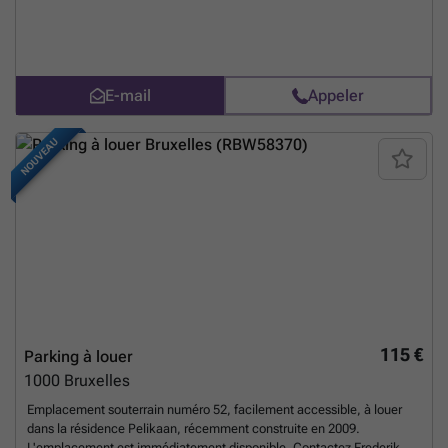
l'extérieur. Le garage est équipé d'une prise électrique (non adaptée
pour charger une voiture) et d'un éclairage. Les charges communes
s'élèvent à 20 €/mois (électricité, gestion des parties communes,
assurance). Prix mensuel : 170 € + 20 € de charges = 190 €/mois. La
garantie locative est de deux mois.
En savoir plus ?
E-mail
Appeler
NOUVEAU
115 €
Parking à louer
1000
Bruxelles
Emplacement souterrain numéro 52, facilement accessible, à louer
dans la résidence Pelikaan, récemment construite en 2009.
L'emplacement est immédiatement disponible. Contactez Frederik