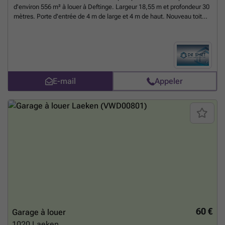
d'environ 556 m² à louer à Deftinge. Largeur 18,55 m et profondeur 30
mètres. Porte d'entrée de 4 m de large et 4 m de haut. Nouveau toit
avec panneaux d'isolation et puits de lumière présents; La porte et la
porte seront encore remplacées par une porte sectionnelle. Contrat de
3 ans. Pour des informations ou des visites, veuillez répondre à
l'annonce, nous vous appellerons pour fixer un rendez-vous.
En savoir
plus ?
E-mail
Appeler
60 €
Garage à louer
1020
Laeken