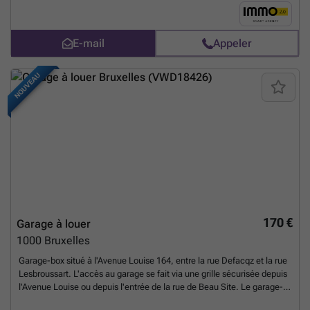
d’informations ou pour organiser une visite !
En savoir plus ?
E-mail
Appeler
NOUVEAU
170 €
Garage à louer
1000
Bruxelles
Garage-box situé à l'Avenue Louise 164, entre la rue Defacqz et la rue
Lesbroussart. L'accès au garage se fait via une grille sécurisée depuis
l'Avenue Louise ou depuis l'entrée de la rue de Beau Site. Le garage-
box mesure 3 m x 6,50 m. Il se ferme à clé, sans visibilité depuis