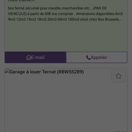
box fermé sécurisé pour meuble,marchandise etc...(PAS DE
VEHICULE) à partir de 60€ tva comprise . dimensions disponibles 6m3
9m3 12m3 15m3 18m3 30m3 60m3 100m3 situé chez Box Brussels
,492 rue des Palais Outre-Ponts 1020 Bruxelles tél ### et mail : ###
chargement dans cour privée avec accès camion . Le loyer est TVA
comprise. La durée est minimum 1 mois et le préavis est de 1 mois.
En
savoir plus ?
E-mail
Appeler