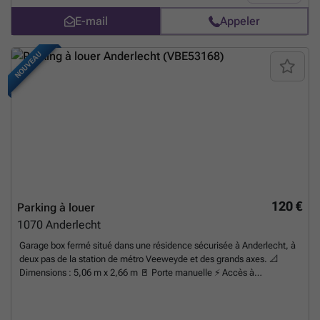
E-mail
Appeler
NOUVEAU
120 €
Parking à louer
1070
Anderlecht
Garage box fermé situé dans une résidence sécurisée à Anderlecht, à
deux pas de la station de métro Veeweyde et des grands axes. 📐
Dimensions : 5,06 m x 2,66 m 🚪 Porte manuelle ⚡ Accès à
l’électricité 🔐 Résidence sécurisée et bien entretenue 📦 Idéal pour
stationner votre véhicule ou pour du stockage. 💰 Loyer : 120€/mois 📅
Disponible immédiatement Intéressé(e) ? Contactez-nous pour plus