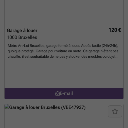
sécuriser un espace de parking en toute simplicité. Pour plus
d’informations ou organiser une visite, n’hésitez pas à contacter
l’agence immobilière référencée sous le numéro VWD18247.
En
savoir plus ?
120 €
Garage à louer
1000
Bruxelles
Métro Art-Loi Bruxelles, garage fermé à louer. Accès facile (24h/24h),
quoique protégé. Garage pour voiture ou moto. Ce garage n'étant pas
chauffé, il est souhaitable de ne pas y stocker des meubles ou objets
précieux.
En savoir plus ?
E-mail