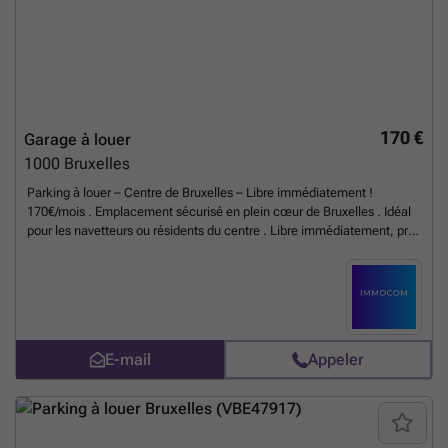
170 €
Garage à louer
1000
Bruxelles
Parking à louer – Centre de Bruxelles – Libre immédiatement !
170€/mois . Emplacement sécurisé en plein cœur de Bruxelles . Idéal
pour les navetteurs ou résidents du centre . Libre immédiatement, prêt
à l’usage. Ne perdez plus de temps à chercher une place : votre
parking est ici ! Contactez-nous dès maintenant. ###
En savoir plus
?
E-mail
Appeler