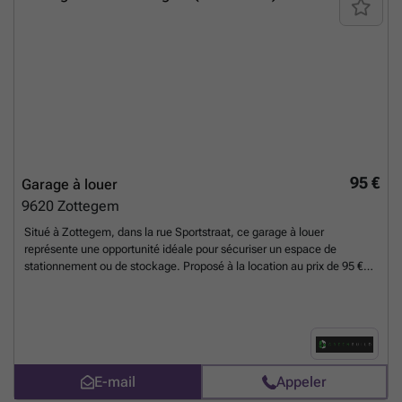
95 €
Garage à louer
9620
Zottegem
Situé à Zottegem, dans la rue Sportstraat, ce garage à louer
représente une opportunité idéale pour sécuriser un espace de
stationnement ou de stockage. Proposé à la location au prix de 95 €
par mois, ce bien immobilier bénéficie d’une porte sectionnelle
facilitant l’accès, garantissant ainsi une utilisation pratique au
quotidien. Le garage est disponible avec un dépôt de garantie de 300
€, assurant la tranquillité tant pour le locataire que pour le propriétaire.
Cette location se distingue par sa simplicité et son efficacité,
répondant parfaitement aux besoins des particuliers ou professionnels
E-mail
Appeler
cherchant un espace fermé et accessible. L’emplacement à