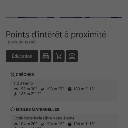
Points d'intérêt à proximité
(version texte)
Éducation
CRÈCHES
1 2 3 Piano
193 m 38''
193 m 27''
183 m 2' 12''
183 m 2' 12''
ÉCOLES MATERNELLES
Ecole Maternelle Libre Notre-Dame
104 m 20''
104 m 15''
104 m 1' 15''