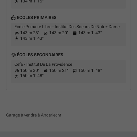
104 m 1' 15''
ÉCOLES PRIMAIRES
Ecole Primaire Libre - Institut Des Soeurs De Notre-Dame
143 m 28''
143 m 20''
143 m 1' 43''
143 m 1' 43''
ÉCOLES SECONDAIRES
Cefa - Institut De La Providence
150 m 30''
150 m 21''
150 m 1' 48''
150 m 1' 48''
Garage à vendre à Anderlecht