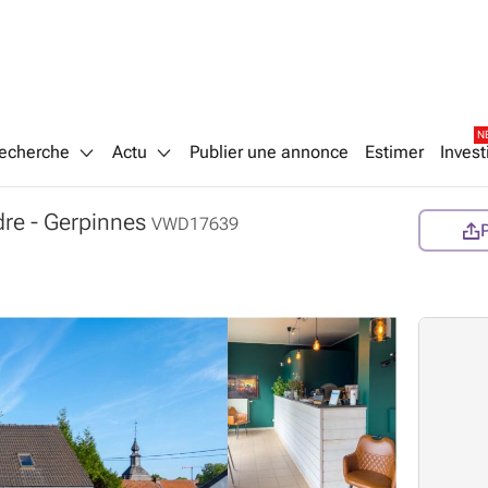
N
echerche
Actu
Publier une annonce
Estimer
Invest
dre
- Gerpinnes
VWD17639