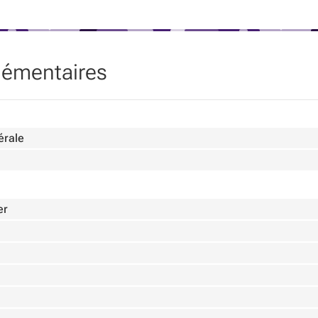
radiateurs
lémentaires
 de la chaudière
cm)
s (système de filtration pour eau potable)
érale
er
m².an – 38 709 kWh/an (PEB établi pour la partie appartemen