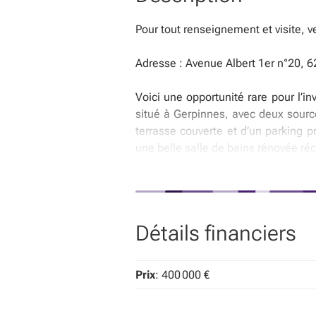
Pour tout renseignement et visite, 
Adresse : Avenue Albert 1er n°20, 
Voici une opportunité rare pour l’
situé à Gerpinnes, avec deux sourc
terrasse couverte et d’un parking 
une belle salle de bains rénovée réc
Composition :
Rez-de-chaussée (partie commercial
Détails financiers
et hommes 9,51 m², espace cuisine/
1er étage (appartement, ± 113 m² n
chambre à coucher de 15,05 m², sal
Prix
: 400 000 €
À l’extérieur : grande terrasse couver