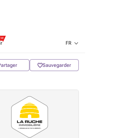
EW
FR
ir
Partager
Sauvegarder