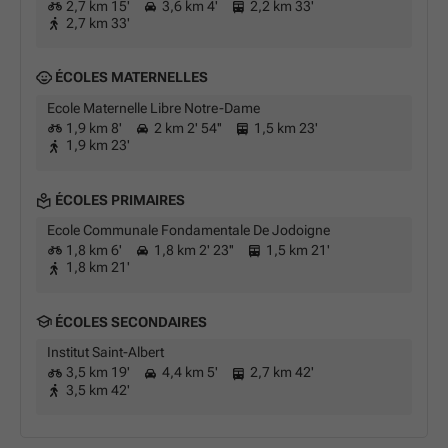
2,7 km 15'
3,6 km 4'
2,2 km 33'
2,7 km 33'
ÉCOLES MATERNELLES
Ecole Maternelle Libre Notre-Dame
1,9 km 8'
2 km 2' 54''
1,5 km 23'
1,9 km 23'
ÉCOLES PRIMAIRES
Ecole Communale Fondamentale De Jodoigne
1,8 km 6'
1,8 km 2' 23''
1,5 km 21'
1,8 km 21'
ÉCOLES SECONDAIRES
Institut Saint-Albert
3,5 km 19'
4,4 km 5'
2,7 km 42'
3,5 km 42'