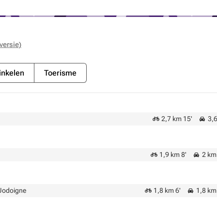
versie)
nkelen
Toerisme
2,7 km 15'
3,6
1,9 km 8'
2 km 
Jodoigne
1,8 km 6'
1,8 km 