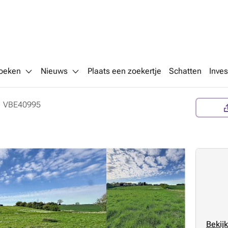
oeken
Nieuws
Plaats een zoekertje
Schatten
Inves
n
VBE40995
Bekijk