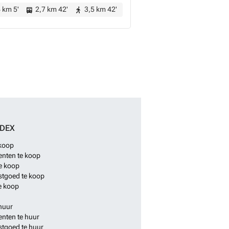
 km 5'
2,7 km 42'
3,5 km 42'
NDEX
 koop
nten te koop
e koop
stgoed te koop
e koop
huur
nten te huur
stgoed te huur