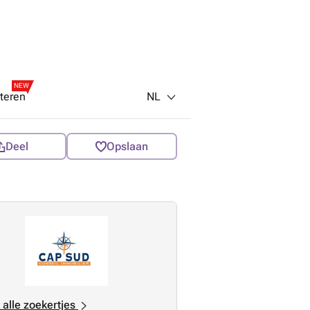
NEW
NL
teren
Deel
Opslaan
 alle zoekertjes