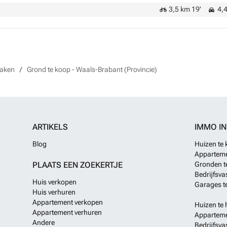
3,5 km 19'
4,4
naken
Grond te koop - Waals-Brabant (Provincie)
ARTIKELS
IMMO I
Blog
Huizen te
Apparteme
PLAATS EEN ZOEKERTJE
Gronden t
Bedrijfsva
Huis verkopen
Garages t
Huis verhuren
Appartement verkopen
Huizen te 
Appartement verhuren
Apparteme
Andere
Bedrijfsva