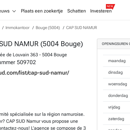
NEW
euws
Plaats een zoekertje
Schatten
Investeren
Immokantoor
Bouge (5004)
CAP SUD NAMUR
SUD NAMUR (5004 Bouge)
OPENINGSUREN 
ée de Louvain 363 - 5004 Bouge
maandag
ummer
509702
ud.com/list/cap-sud-namur/
dinsdag
woensdag
donderdag
vrijdag
té spécialisée sur la région namuroise.
zaterdag
ier? CAP SUD Namur vous propose une
. Contactez-nous! L’agence se compose de 3