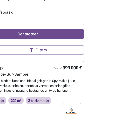
-
-
fspraak
Contacteer
Filters
op
399 000 €
Vanaf
pe-Sur-Sambre
edt te koop aan, ideaal gelegen in Spy, vlak bij alle
winkels, scholen, openbaar vervoer en belangrijke
en investeringspand bestaande uit twee halfopen
 1A en 1B) die momenteel zijn ingedeeld in drie
met twee slaapkamers, elk met een bewoonbare
(s)
220
m²
3
badkamer(s)
n ongeveer 70 tot 75 m². Appartement 1D is momenteel
g niet vergund. Alle drie de appartementen zijn