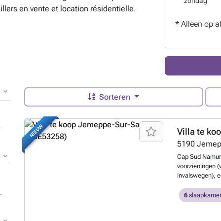
zondag
illers en vente et location résidentielle.
*
Alleen op a
Sorteren
NIEUW
Villa te ko
5190
Jemep
Cap Sud Namur bi
voorzieningen (
invalswegen), e
woningen (loten
appartementen 
6
slaapkamer
oppervlakte va
stedenbouwkundi