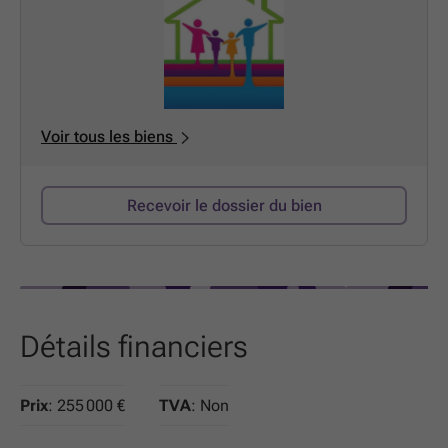
également une grande chambre ainsi qu’une salle de
bains. Un balcon complète cet étage et permet de
profiter d’un agréable espace extérieur supplémentaire.
Caractéristiques techniques PEB : D Châssis en PVC
avec double vitrage Toiture en bon état Villa 4 façades
Quartier calme et résidentiel Proche des commerces,
Voir tous les biens
écoles, transports et principaux axes routiers Une villa
lumineuse, parfaitement entretenue et offrant un beau
potentiel d’évolution, idéale pour un couple, une petite
Recevoir le dossier du bien
famille ou toute personne recherchant un cadre de vie
paisible tout en restant proche des facilités.
Détails financiers
Prix
: 255 000 €
TVA
: Non