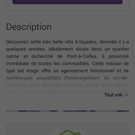
Description
Découvrez cette très belle villa 4 façades, rénovée il y a
quelques années, idéalement située dans un quartier
calme et recherché de Pont-à-Celles, à proximité
immédiate de toutes les commodités. Cette maison de
type bel étage offre un agencement fonctionnel et de
nombreuses possibilités d’aménagement. Au rez-de-
chaussée, vous trouverez un vaste garage avec espace
atelier, pouvant aisément être transformé en pièce de vie
Tout voir
supplémentaire selon vos besoins. Ce niveau donne
également accès à une belle terrasse et au jardin. À
l’étage, la maison propose un séjour spacieux et
lumineux, ouvert sur une cuisine entièrement équipée,
créant un espace de vie convivial. Vous y trouverez