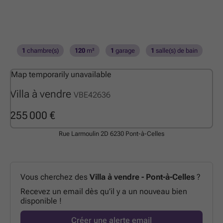
1
chambre(s)
120
m²
1
garage
1
salle(s) de bain
Map temporarily unavailable
Villa à vendre
VBE42636
255 000 €
Rue Larmoulin 2D
6230 Pont-à-Celles
Vous cherchez des
Villa à vendre - Pont-à-Celles
?
Recevez un email dès qu’il y a un nouveau bien
disponible !
Créer une alerte email