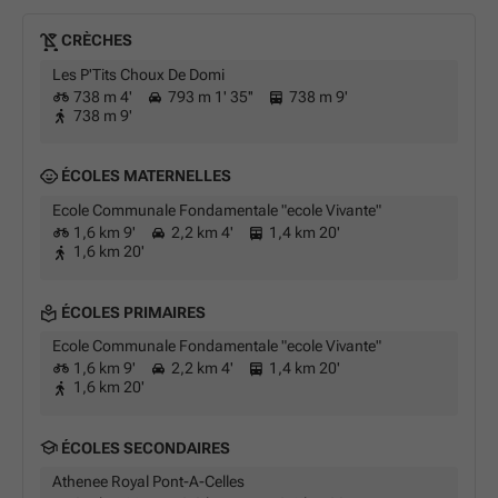
CRÈCHES
Les P'Tits Choux De Domi
738 m 4'
793 m 1' 35''
738 m 9'
738 m 9'
ÉCOLES MATERNELLES
Ecole Communale Fondamentale "ecole Vivante"
1,6 km 9'
2,2 km 4'
1,4 km 20'
1,6 km 20'
ÉCOLES PRIMAIRES
Ecole Communale Fondamentale "ecole Vivante"
1,6 km 9'
2,2 km 4'
1,4 km 20'
1,6 km 20'
ÉCOLES SECONDAIRES
Athenee Royal Pont-A-Celles