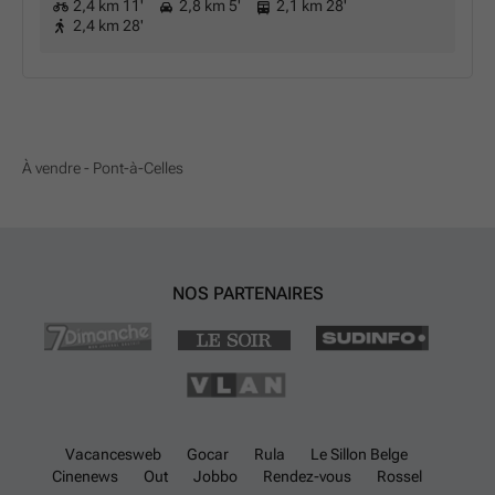
2,4 km 11'
2,8 km 5'
2,1 km 28'
2,4 km 28'
À vendre - Pont-à-Celles
NOS PARTENAIRES
Vacancesweb
Gocar
Rula
Le Sillon Belge
Cinenews
Out
Jobbo
Rendez-vous
Rossel