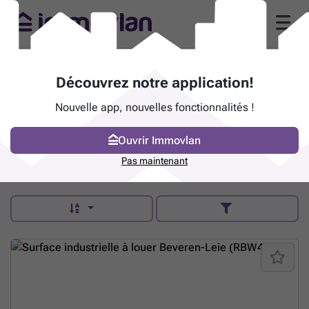
Kupa Immo (9920 Lovendegem)
Découvrez notre application!
Grote Baan 196 - 9920 Lovendegem
Nouvelle app, nouvelles fonctionnalités !
Numéro IPI
510886
kupa.immo/nl
Ouvrir Immovlan
Pas maintenant
Contacter