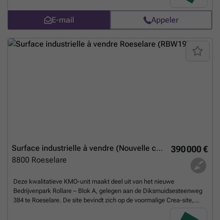
richting Kortrijk, Brugge, Oostende en Gent. De unit is geschikt voor
diverse bedrijfsactiviteiten zoals opslag, productie, distributie,
E-mail
Appeler
groothandel of een combinatie met kantoor/showroom. De unit wordt
casco aangeboden, met mogelijkheid tot afwerking op maat volgens
de noden van de koper of huurder. De unit beschikt over een open
bedrijfsruimte zonder tussenkolommen, bijhorende parkeerplaatsen,
een vrije hoogte van minimaal 6 m, een sectionaalpoort van 4,00 m x
5,00 m, een glazen inkomgedeelte, lichtkoepels voor natuurlijke
lichtinval en een vloerbelasting van 3.000 kg/m². Prijzen zijn exclusief:
• Parking: € 5.000/plaats • Verplichte laadpaal: € 7.925/laadpaal •
Basisakte & opmeting: € 2.000 • Water & elektriciteit, incl. verlichting:
€ 3.800 • Brandtechnische voorziening: € 3.000 Prijzen zijn inclusief: •
EPB-uitrusting conform opslag • Ventilatie • Lichtstraten • Binnen- en
buitenverlichting • Binnenafwerking raam in aluminium Contacteer
ons voor een bezoek! Tel: ### Mail: ###
En savoir plus ?
Surface industrielle à vendre (Nouvelle construction)
390 000 €
8800
Roeselare
Deze kwalitatieve KMO-unit maakt deel uit van het nieuwe
Bedrijvenpark Rollare – Blok A, gelegen aan de Diksmuidsesteenweg
384 te Roeselare. De site bevindt zich op de voormalige Crea-site,
recht tegenover de REO-Veiling, en geniet van een uitstekende
bereikbaarheid dankzij de ligging op minder dan 500 m van de