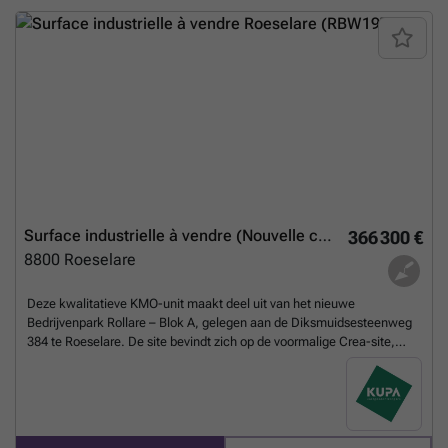
de noden van de koper of huurder. De unit beschikt over een open
bedrijfsruimte zonder tussenkolommen, bijhorende parkeerplaatsen,
een vrije hoogte van minimaal 6 m, een sectionaalpoort van 4,00 m x
5,00 m, een glazen inkomgedeelte, lichtkoepels voor natuurlijke
lichtinval en een vloerbelasting van 3.000 kg/m². Prijzen zijn exclusief:
• Parking: € 5.000/plaats • Verplichte laadpaal: € 7.925/laadpaal •
Basisakte & opmeting: € 2.000 • Water & elektriciteit, incl. verlichting:
€ 3.800 • Brandtechnische voorziening: € 3.000 Prijzen zijn inclusief: •
EPB-uitrusting conform opslag • Ventilatie • Lichtstraten • Binnen- en
buitenverlichting • Binnenafwerking raam in aluminium Contacteer
ons voor een bezoek! Tel: ### Mail: ###
En savoir plus ?
Surface industrielle à vendre (Nouvelle construction)
366 300 €
8800
Roeselare
Deze kwalitatieve KMO-unit maakt deel uit van het nieuwe
Bedrijvenpark Rollare – Blok A, gelegen aan de Diksmuidsesteenweg
384 te Roeselare. De site bevindt zich op de voormalige Crea-site,
recht tegenover de REO-Veiling, en geniet van een uitstekende
bereikbaarheid dankzij de ligging op minder dan 500 m van de
N32/R32. Ook de N36 en N37 zorgen voor een vlotte verbinding
richting Kortrijk, Brugge, Oostende en Gent. De unit is geschikt voor
diverse bedrijfsactiviteiten zoals opslag, productie, distributie,