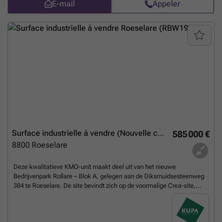
E-mail
Appeler
groothandel of een combinatie met kantoor/showroom. De unit wordt
casco aangeboden, met mogelijkheid tot afwerking op maat volgens
de noden van de koper of huurder. De unit beschikt over een open
bedrijfsruimte zonder tussenkolommen, bijhorende parkeerplaatsen,
een vrije hoogte van minimaal 6 m, een sectionaalpoort van 4,00 m x
5,00 m, een glazen inkomgedeelte, lichtkoepels voor natuurlijke
lichtinval en een vloerbelasting van 3.000 kg/m². Prijzen zijn exclusief:
• Parking: € 5.000/plaats • Verplichte laadpaal: € 7.925/laadpaal •
Basisakte & opmeting: € 2.000 • Water & elektriciteit, incl. verlichting:
€ 3.800 • Brandtechnische voorziening: € 3.000 Prijzen zijn inclusief: •
EPB-uitrusting conform opslag • Ventilatie • Lichtstraten • Binnen- en
buitenverlichting • Binnenafwerking raam in aluminium Contacteer
ons voor een bezoek! Tel: ### Mail: ###
En savoir plus ?
Surface industrielle à vendre (Nouvelle construction)
585 000 €
8800
Roeselare
Deze kwalitatieve KMO-unit maakt deel uit van het nieuwe
Bedrijvenpark Rollare – Blok A, gelegen aan de Diksmuidsesteenweg
384 te Roeselare. De site bevindt zich op de voormalige Crea-site,
recht tegenover de REO-Veiling, en geniet van een uitstekende
bereikbaarheid dankzij de ligging op minder dan 500 m van de
N32/R32. Ook de N36 en N37 zorgen voor een vlotte verbinding