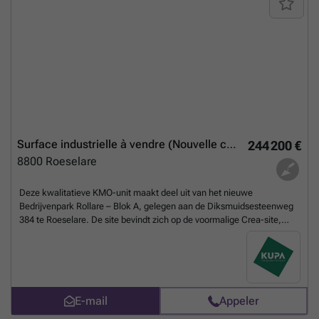
sectionale poort, een afzonderlijke inkomdeur, individuele
nutsvoorzieningen en 3 privatieve parkeerplaatsen zijn inbegrepen in
de prijs. Alle units in gebouw C hebben ook een raampartij.
Funderingswerken reeds afgerond, oplevering normaal voorzien in Q4
2026 . Meer info, aarzel niet ons te contacteren: GSM: ### Mail:
###
En savoir plus ?
Surface industrielle à vendre (Nouvelle construction)
244 200 €
8800
Roeselare
Deze kwalitatieve KMO-unit maakt deel uit van het nieuwe
Bedrijvenpark Rollare – Blok A, gelegen aan de Diksmuidsesteenweg
384 te Roeselare. De site bevindt zich op de voormalige Crea-site,
recht tegenover de REO-Veiling, en geniet van een uitstekende
bereikbaarheid dankzij de ligging op minder dan 500 m van de
N32/R32. Ook de N36 en N37 zorgen voor een vlotte verbinding
richting Kortrijk, Brugge, Oostende en Gent. De unit is geschikt voor
diverse bedrijfsactiviteiten zoals opslag, productie, distributie,
E-mail
Appeler
groothandel of een combinatie met kantoor/showroom. De unit wordt
casco aangeboden, met mogelijkheid tot afwerking op maat volgens