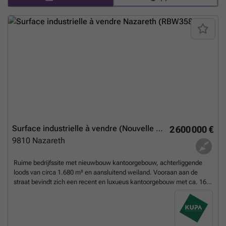
de eerste verdieping is een kantoorruimte beschikbaar van 70m² met
daarin 1 landschapskantoor met 4 plaatsen, een vergaderruimte,
kitchenette, toilet en doucheruimte. Prijs is excl. Registratierechten en
kosten. Meer info, aarzel niet ons te contacteren: GSM: ### Mail:
###
En savoir plus ?
Surface industrielle à vendre (Nouvelle construction)
2 600 000 €
9810
Nazareth
Ruime bedrijfssite met nieuwbouw kantoorgebouw, achterliggende
loods van circa 1.680 m² en aansluitend weiland. Vooraan aan de
straat bevindt zich een recent en luxueus kantoorgebouw met ca. 160
m² bebouwde oppervlakte, bestaande uit gelijkvloers, eerste
verdieping en volledige bruikbare kelder. Via de oprit naast het kantoor
bereikt men de achterliggende loods van ca. 1.680 m². De loods is
opgesplitst in twee afgesloten delen. Deel 1 omvat op het gelijkvloers