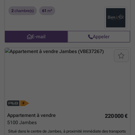
Excellente situation géographique proche du centre-ville de Jambes et
de Namur. Excellent peb: C!
En savoir plus ?
2
chambre(s)
61
m²
E-mail
Appeler
Appartement à vendre
220 000 €
5100
Jambes
Situé dans le centre de Jambes, à proximité immédiate des transports