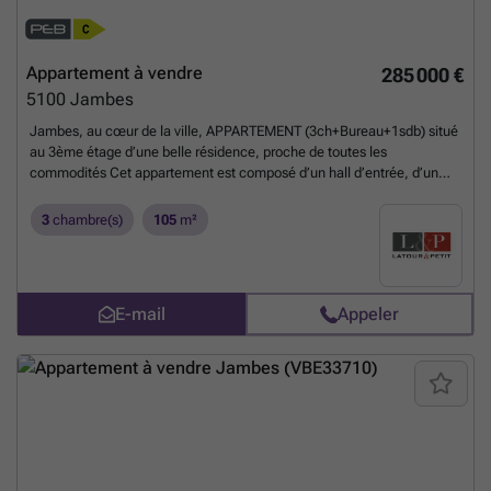
Appartement à vendre
285 000 €
5100
Jambes
Jambes, au cœur de la ville, APPARTEMENT (3ch+Bureau+1sdb) situé
au 3ème étage d’une belle résidence, proche de toutes les
commodités Cet appartement est composé d’un hall d’entrée, d’un
vestiaire, d’un wc séparé, d'une cuisine équipée à rénover, d’un séjour
avec accès à un balcon, d’un espace bureau, de trois chambre et une
3
chambre(s)
105
m²
salle de bain. L’appartement compte également un grenier, une cave
et un garage inclus dans le prix. Système de chauffage collectif au gaz
de ville, installation électrique non conforme. Charges communes de
250 €/mois, eau froide comprise, PEB C 133 kWh/m².an - 31.967
E-mail
Appeler
kWh/an - n°20230705022526. A découvrir chez L&P au ### !
En
savoir plus ?