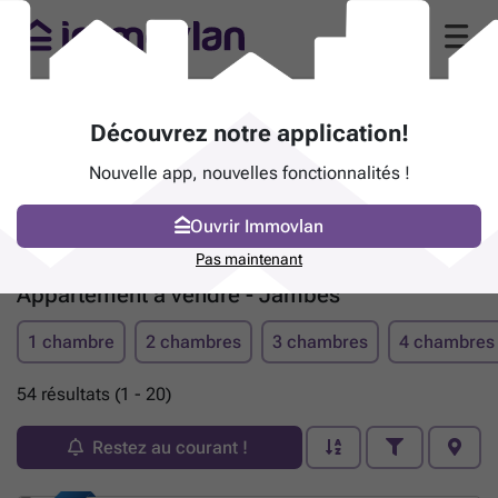
Découvrez notre application!
Nouvelle app, nouvelles fonctionnalités !
Ouvrir Immovlan
Pas maintenant
Appartement à vendre - Jambes
1 chambre
2 chambres
3 chambres
4 chambres
54 résultats (1 - 20)
Restez au courant !