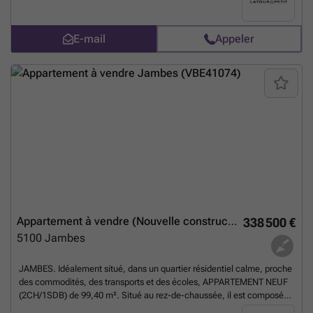
Garage privatif en option au prix de 25.000 €. Système de chauffage
collectif au gaz de ville, installation électrique non conforme. Charges
communes de 280 €/mois, chauffage et eau froide comprise. PEB C -
E-mail
Appeler
228 kWh/m².an - 26.730 kWh/an - n°20250814015169. A découvrir
chez L&P au ### !
En savoir plus ?
Appartement à vendre (Nouvelle construction)
338 500 €
5100
Jambes
JAMBES. Idéalement situé, dans un quartier résidentiel calme, proche
des commodités, des transports et des écoles, APPARTEMENT NEUF
(2CH/1SDB) de 99,40 m². Situé au rez-de-chaussée, il est composé
d’un grand séjour de 35 m², d'une cuisine équipée, d’un hall d’entrée,