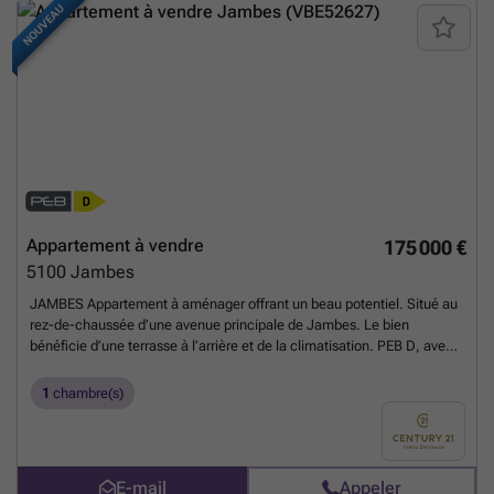
NOUVEAU
Appartement à vendre
175 000 €
5100
Jambes
JAMBES Appartement à aménager offrant un beau potentiel. Situé au
rez-de-chaussée d’une avenue principale de Jambes. Le bien
bénéficie d’une terrasse à l’arrière et de la climatisation. PEB D, avec
cave et grenier. L’atout majeur de cet espace est sans conteste sa
localisation idéale : commerces, transports en commun, écoles et
1
chambre(s)
toutes les facilités citadines se trouvent à deux pas. Offre soumise à
l'acceptation des propriétaires. Informations et demandes de visites ?
Contactez-nous sans tarder au ### !
En savoir plus ?
E-mail
Appeler