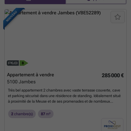
NOUVEAU
Appartement à vendre
285 000 €
5100
Jambes
Très bel appartement 2 chambres avec vaste terrasse couverte, cave
et parking sécurisé dans une résidence de standing. Idéalement situé
à proximité de la Meuse et de ses promenades et de nombreux
commerces et services ! Il se compose d'un séjour avec cuisine
ouverte équipée, d'un hall de nuit, salle de bain avec WC, d'un WC
2
chambre(s)
87
m²
indépendant et d'une buanderie. Il est complété par une cave privative
et une place de parking sécurisée en sous-sol. Actuellement loué et
présentant un bon rapport locatif. A voir absolument!
En savoir plus ?