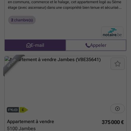
en communs, commerce et le halage, cet appartement logé au 5ème
étage (avec ascenseur) dans une copropriété bien tenue et sécurisée,
se compose d'un hall d'entrée avec dressing, un lumineux séjour avec
balcon, une cuisine équipée, 2 chambres, une salle de bains, une
2
chambre(s)
toilette et une cave. RC: 954€ - PEB "F" - Prix: 220.000,00€
Renseignements complémentaires et visites sur demande auprès de
l'étude.
En savoir plus ?
E-mail
Appeler
OPTION
Appartement à vendre
375 000 €
5100
Jambes