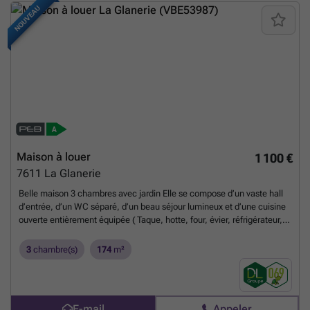
d'effectuer une demande de rendez-vous via Internet en indiquant vos
NOUVEAU
coordonnées complètes et nous reprendrons contact.
En savoir plus ?
Maison à louer
1 100 €
7611
La Glanerie
Belle maison 3 chambres avec jardin Elle se compose d’un vaste hall
d’entrée, d’un WC séparé, d’un beau séjour lumineux et d’une cuisine
ouverte entièrement équipée ( Taque, hotte, four, évier, réfrigérateur,
congélateur et un lave-vaisselle) Une buanderie avec emplacement
pour machine à laver. À l’étage, Trois belles chambres, une salle de
3
chambre(s)
174
m²
bain avec douche et baignoire, ainsi qu’un second WC séparé.
Caractéristiques : Châssis en PVC double vitrage Pompe à chaleur
Beau jardin entièrement clôturé Terrasse Facilités de stationnement
dans la rue Libre à partir du 1er novembre 2026 Publicité à caractère
E-mail
Appeler