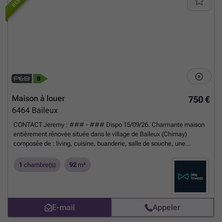
Maison à louer
750 €
6464
Baileux
CONTACT Jeremy : ### - ### Dispo 15/09/26. Charmante maison
entièrement rénovée située dans le village de Baileux (Chimay)
composée de : living, cuisine, buanderie, salle de souche, une
chambre, un bureau, une mezzanine et petit jardin. Chauffage poêle à
pellets Installation électrique CONFORME PEB B - n°20240402001813
1
chambre(s)
92
m²
- E totale : 15389 kWh/an - E spéc. : 128 kWh/m².an. Loyer 750€/mois
hors charges + 20€/mois de provision pour entretien du poêle à pellets
Sous réserve d'acceptation des propriétaires. Informations indicatives
et non contractuelles.
En savoir plus ?
E-mail
Appeler