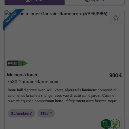
non contractuel et ne constituant pas une offre. Les propriétaires se
réservent le droit de décision et d’acceptation de toute offre
soumise.
En savoir plus ?
NOUVEAU
Maison à louer
900 €
7530
Gaurain-Ramecroix
Beau hall d'entrée avec WC, Vaste séjour très lumineux composé du
salon et de la salle à manger avec vue directe sur le jardin, Cuisine
ouverte équipée comprenant hotte, réfrigérateur avec freezer, taque
vitrocéramique, four, évier, lave-vaisselle et espaces de rangement,
Buanderie, Beau jardin clôturé et terrasse. A l'étage: Hall de nuit
3
chambre(s)
113
m²
donnant accès à 3 chambres, Salle de douche avec meuble lavabo et
sèche-serviette, Caractéristiques: Châssis PVC double vitrage
Chauffage central au gaz VMC double flux Proche de toutes