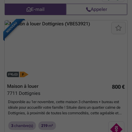
commodités PEB B Bail d'1 an ! Libre de suite ! Publicité à caractère
E-mail
Appeler
non contractuel et ne constituant pas une offre. Les propriétaires se
réservent le droit de décision, d'acceptation ou non sur toute(s)
offre(s) soumise(s) pour leur bien.
En savoir plus ?
NOUVEAU
Maison à louer
800 €
7711
Dottignies
Disponible au 1er novembre, cette maison 3 chambres + bureau est
idéale pour accueillir votre famille ! Située dans un quartier calme de
Dottignies, à proximité de toutes les commodités, cette agréable et
spacieuse habitation répondra à tous vos besoins. Le rez-de-chaussée
se compose comme suit : hall d’entrée, buanderie, spacieux living,
3
chambre(s)
219
m²
cuisine semi-équipée, salle de bain avec douche et WC, cave et