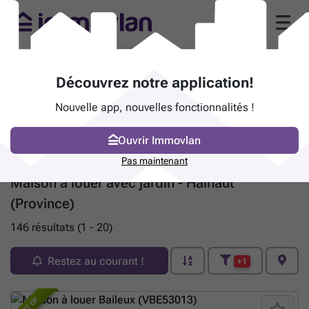
Découvrez notre application!
Nouvelle app, nouvelles fonctionnalités !
Ouvrir Immovlan
Pas maintenant
Maison à louer avec jardin - Hainaut
(Province)
146 résultats (1 - 20)
Restez au courant !
+1
BEST OF