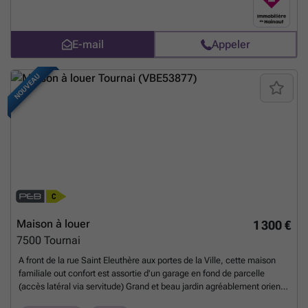
accès à deux terrasses. À l’étage, vous trouverez trois chambres
confortables. À noter également la présence d’une petite parcelle de
verdure sur le côté gauche de la maison, idéale pour un petit poulailler
E-mail
Appeler
ou un espace détente. Aspects techniques : chauffage central au gaz,
châssis PVC double vitrage, volets électriques, PEB : F. Loyer :
800€/mois. Intéressés ? Venez la visiter sans tarder !
En savoir plus ?
NOUVEAU
Maison à louer
1 300 €
7500
Tournai
A front de la rue Saint Eleuthère aux portes de la Ville, cette maison
familiale out confort est assortie d'un garage en fond de parcelle
(accès latéral via servitude) Grand et beau jardin agréablement orienté
avec terrasse. Situation exceptionnelle Style moderne fonctionnelle et