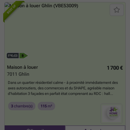
BEST OF
Maison à louer
1 700 €
7011
Ghlin
Dans un quartier résidentiel calme - à proximité immédiatement des
axes autoroutiers, des commerces et du SHAPE, agréable maison
d’habitation 3 façades en parfait état comprenant au RDC : hall
d’entrée, wc individuel avec lave-mains, séjour de 40 m² avec cuisine
full équipée (îlot central, double évier, hotte, taque vitrocéramique,
3
chambre(s)
115
m²
four traditionnel, four micro-ondes, lave-vaisselle, frigo &
congélateur), buanderie/chaufferie ; au 1erétage : hall de nuit, une
salle de bain (double lavabo, baignoire, douche à l’italienne & wc), 3
chambres (17,5 – 11,5 & 10 m²) dont une avec armoire/garde-robe ;