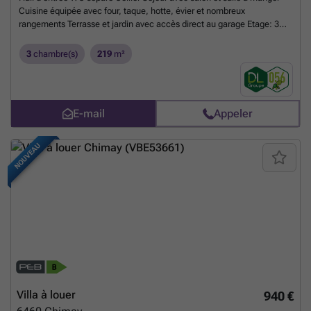
Cuisine équipée avec four, taque, hotte, évier et nombreux
rangements Terrasse et jardin avec accès direct au garage Etage: 3
belles chambres Salle de bain avec douche, baignoire et meuble
lavabo Caractéristiques: Persiennes électriques Chauffage central au
3
chambre(s)
219
m²
gaz Châssis bois double vitrage Au centre ville dans une rue calme
En
savoir plus ?
E-mail
Appeler
NOUVEAU
Villa à louer
940 €