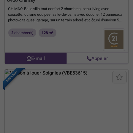
6460
Chimay
CHIMAY: Belle villa tout confort 2 chambres, beau living avec
cassette, cuisine équipée, salle-de-bains avec douche, 12 panneaux
photovoltaïques, garage, sur un terrain arboré et clôturé d'environ 5
ares, située dans un quartier résidentiel calme à proximité de toutes
les commodités. LOYER 940 EUROS/MOIS + CHARGES. Sous réserve
2
chambre(s)
128
m²
de l'acceptation du propriétaire. Informations non-contractuelles
n'engageant pas la responsabilité de l'agent immobilier.
PERFORMANCES ENERGETIQUES: PEB N° 20240731013653 - PEB B -
E spec 159 kWh/m².an - E totale: 20.313 kWh/an.
En savoir plus ?
E-mail
Appeler
NOUVEAU