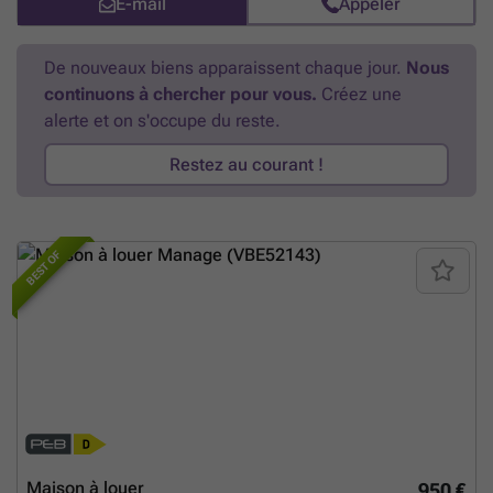
E-mail
Appeler
Combles : grenier de rangement accessible via escalier escamotable ;
à l’extérieur : emplacements de parking à l’avant pour 2 voitures,
accès latéral avec portail, terrasse, jardin entièrement clôturé avec
De nouveaux biens apparaissent chaque jour.
Nous
chalet. Libre mi-septembre 2026. INFOS & VISITES : ### – ###
En
continuons à chercher pour vous.
Créez une
savoir plus ?
alerte et on s'occupe du reste.
Restez au courant !
BEST OF
Maison à louer
950 €