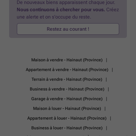
De nouveaux biens apparaissent chaque jour.
groupe hydrophore alimentant uniquement les WC et la machine à
Nous continuons à chercher pour vous.
Créez
laver. - Équipements de la cuisine : double évier, taque électrique
une alerte et on s'occupe du reste.
induction, hotte, four et lave-vaisselle. Le locataire doit prévoir un
frigo. - Équipements de la salle d'eau à l'étage : lavabo, douche et
Restez au courant !
WC. - VMC simple flux. - Production d'eau chaude : boiler relié à la
pompe à chaleur. - Châssis en PVC double vitrage (des barres à
tentures seront posées. Le locataire doit prévoir les tentures). - Pas de
volets. - Porte de garage manuelle. - Terrain clôturé. - Carrelage au sol
à l'étage. Publicité à caractère non contractuel et ne constituant pas
une offre. Les propriétaires se réservent le droit de décision,
Maison à vendre - Hainaut (Province)
d'acceptation ou non, sur toute(s) candidature(s) soumise(s) pour leur
bien.
En savoir plus ?
Appartement à vendre - Hainaut (Province)
Terrain à vendre - Hainaut (Province)
Business à vendre - Hainaut (Province)
Garage à vendre - Hainaut (Province)
Maison à louer - Hainaut (Province)
Appartement à louer - Hainaut (Province)
Business à louer - Hainaut (Province)