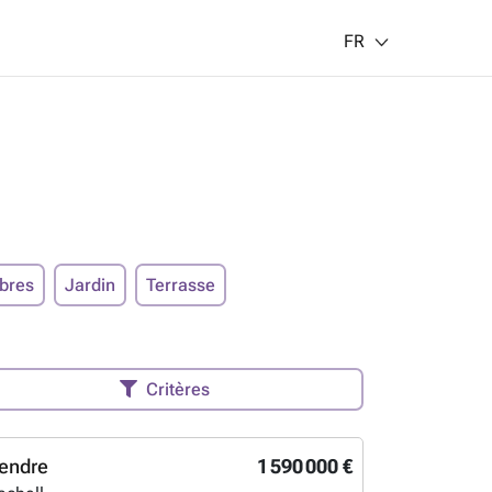
FR
bres
Jardin
Terrasse
Critères
endre
1 590 000 €