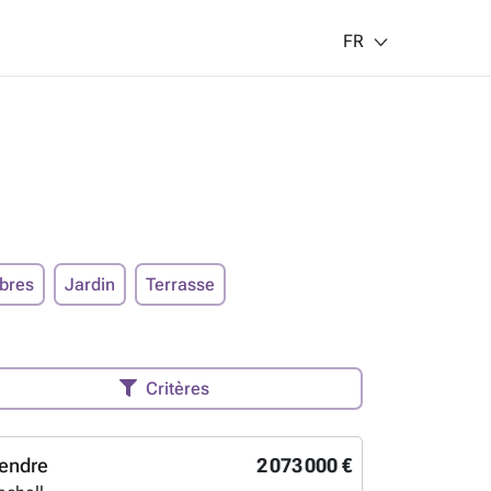
FR
bres
Jardin
Terrasse
Critères
endre
2 073 000 €