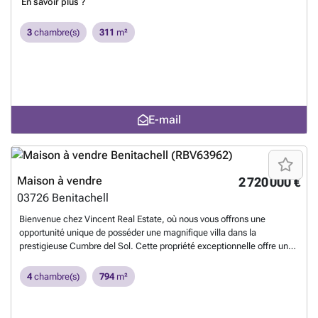
En savoir plus ?
3
chambre(s)
311
m²
E-mail
Maison à vendre
2 720 000 €
03726
Benitachell
Bienvenue chez Vincent Real Estate, où nous vous offrons une
opportunité unique de posséder une magnifique villa dans la
prestigieuse Cumbre del Sol. Cette propriété exceptionnelle offre une
vue imprenable sur la mer, en faisant un véritable bijou pour ceux qui
recherchent tranquillité et luxe au bord de la mer.Cette villa exclusive
4
chambre(s)
794
m²
dispose de quatre chambres spacieuses et de cinq salles de bains
modernes, offrant amplement d'espace pour la famille et les invités.
Avec une piscine privée, vous pouvez profiter de baignades