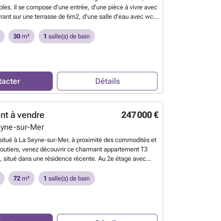
les. Il se compose d'une entrée, d'une pièce à vivre avec
vrant sur une terrasse de 6m2, d'une salle d'eau avec wc.
de la navette maritime et quelques minutes à pied des
meublé. Contacter Julien ESNAULT ###
En savoir plus ?
30
m²
1
salle(s) de bain
tacter
Détails
nt à vendre
247 000 €
eyne-sur-Mer
itué à La Seyne-sur-Mer, à proximité des commodités et
outiers, venez découvrir ce charmant appartement T3
, situé dans une résidence récente. Au 2e étage avec
e compose d'une entrée, d'une spacieuse pièce de vie
énagée, l'ensemble donnant sur une agréable terrasse
72
m²
1
salle(s) de bain
'espace nuit se compose de deux grandes chambres avec
 salle de bains et d'un WC indépendant. Belles prestations
, ascenseur, volets roulants électriques dans la pièce de
t vendu avec une place de stationnement privative au sein