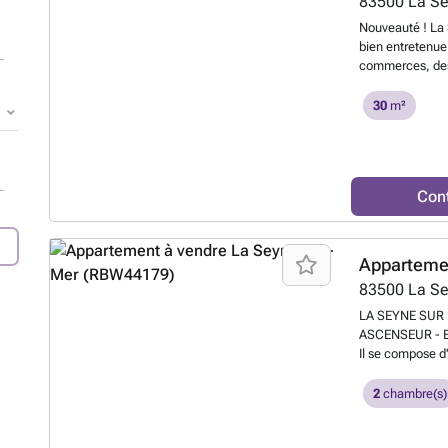
83500
La S
Nouveauté ! La 
bien entretenue
commerces, des
venez découvrir
rez de chaussée
30
m²
séjour ouvert su
résidence, une 
WC séparés. Ap
sein d'une copro
Con
avec une place 
avec lumière et
compris dans les
À découvrir abs
Apparteme
83500
La S
LA SEYNE SUR 
ASCENSEUR - En
Il se compose d
avec cuisine ou
salle de bains 
2
chambre(s)
parking privativ
investissement