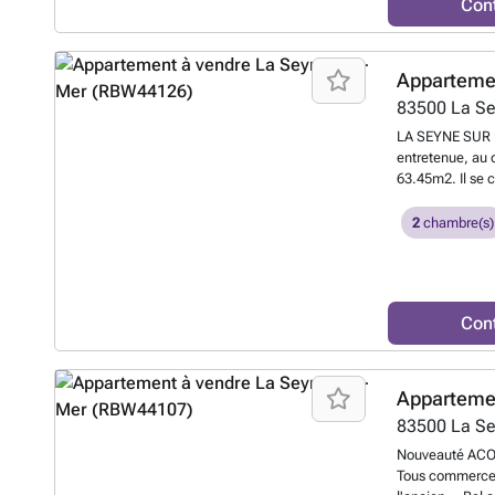
Con
de la copropriét
savoir plus ?
Apparteme
83500
La S
LA SEYNE SUR ME
entretenue, au 
63.45m2. Il se 
32m2, d'une cu
chambres, d'une
2
chambre(s)
séparés. Double 
pieds. Toiture r
Contacter JU
Con
Apparteme
83500
La S
Nouveauté ACOR
Tous commerces,