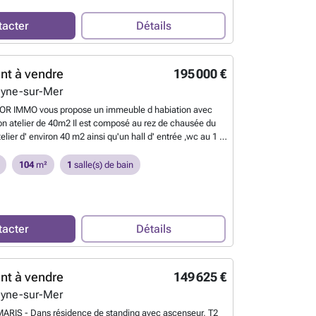
tacter
Détails
nt à vendre
195 000 €
eyne-sur-Mer
OR IMMO vous propose un immeuble d habiation avec
on atelier de 40m2 Il est composé au rez de chausée du
telier d' environ 40 m2 ainsi qu'un hall d' entrée ,wc au 1 er
d'un salon sejour cuisine d' environ 40 m2, au second
 chambres, salle de bain avec fenetre et wc combles
104
m²
1
salle(s) de bain
eme chambres. Des travaux de renforcement des
té effectuées en 2026 à la demande de la Mairie.(
sitons+decénales) contact zéro six, vingt deux, trente
n , quatre vingt neuf 1
En savoir plus ?
tacter
Détails
nt à vendre
149 625 €
eyne-sur-Mer
ARIS - Dans résidence de standing avec ascenseur, T2