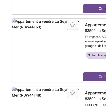
?
Con
Apparteme
83500
La S
En impasse, AC
son garage et s
garage et de l a
étage un vaste 
niveau 2 belles
3
chambre(s)
aménagée en 3 
planchers ont é
factures à dispo
neuf, vingt et u
Con
Apparteme
83500
La S
LA SEYNE - TAM