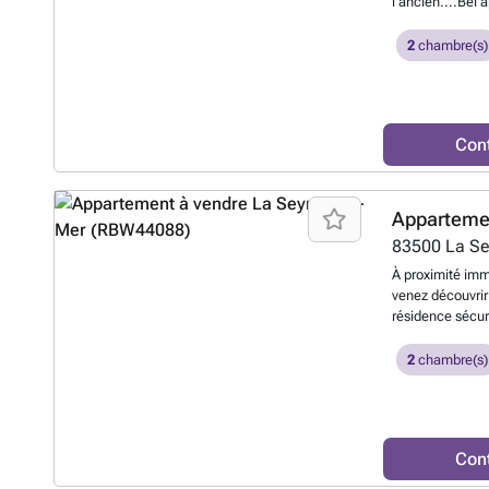
l'ancien....Bel
ascenseur compr
équipée, couloi
2
chambre(s)
W.C séparés. Ap
électrique refai
Contactez dir
Con
Apparteme
83500
La S
À proximité imm
venez découvrir
résidence sécur
avec rangements
exposée sud-oue
2
chambre(s)
WC séparé ains
balcon. Grâce à
appartement off
d'aménagement. 
Con
permettant de re
pleinement ce b