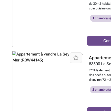
de 30m2 habitab
coin cuisine ou
A quelques pas 
plages! Vendu 
1
chambre(s)
Con
Apparteme
83500
La S
***Idéalement s
des accès autor
d'environ 72 m2
ascenseur, il s
avec cuisine am
2
chambre(s)
exposée sud. L
placards, d'une
: double vitrage
vie. Le bien es