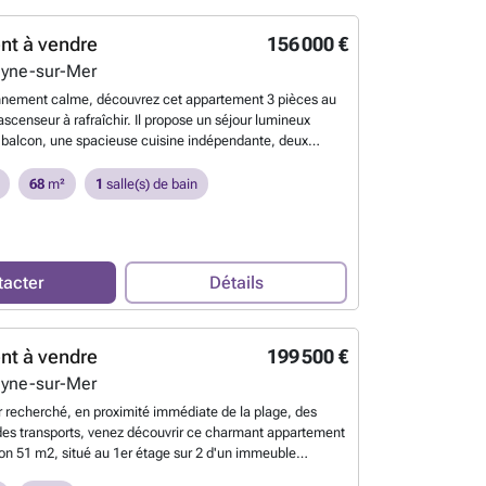
ence principale ou un investissement. Une cave vient
estations également. Parking collectif, possibilité
nt à vendre
156 000 €
rage en supplément qui est loué. Contactez Anaïs au
eyne-sur-Mer
tions sur les risques auxquels ce bien est exposé sont
 le site Géorisques : ### 1
En savoir plus ?
nnement calme, découvrez cet appartement 3 pièces au
scenseur à rafraîchir. Il propose un séjour lumineux
 balcon, une spacieuse cuisine indépendante, deux
tables avec placards, une salle de bains, un WC séparé,
ier idéal pour optimiser vos rangements. Une cave et une
68
m²
1
salle(s) de bain
g privative complètent ce bien. Un appartement
tionnel et idéal pour ceux qui recherchent confort et
1
En savoir plus ?
tacter
Détails
nt à vendre
199 500 €
eyne-sur-Mer
 recherché, en proximité immédiate de la plage, des
es transports, venez découvrir ce charmant appartement
ron 51 m2, situé au 1er étage sur 2 d'un immeuble
ste composé de seulement 4 lots. Ce bien atypique,