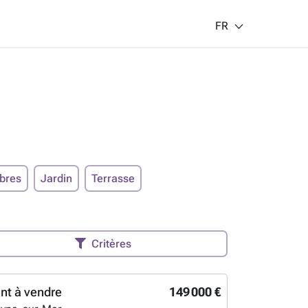
FR
bres
Jardin
Terrasse
Critères
nt à vendre
149 000 €