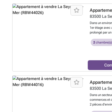
projet de résid
compléter les pr
Apparteme
d'acheter un ga
83500
La S
### Les informa
disponibles sur
Dans un enviro
1er étage avec a
prolongé par un
chambres confor
ainsi qu'un cell
2
chambre(s)
place de parkin
traversant, fonc
qualité de vie. 
Con
Apparteme
83500
La S
Dans un secteur
commerces et d
2 pièces d'envi
d'époque intimi