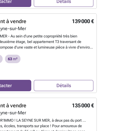
tacter
Détails
é ainsi qu'une belle cave. À visiter rapidement ! 1
En
nt à vendre
139 000 €
eyne-sur-Mer
R - Au sein d'une petite copropriété très bien
deuxième étage, bel appartement T3 traversant de
compose d'une vaste et lumineuse pièce à vivre d'environ
isine américaine aménagée et équipée, de deux
 salle d'eau avec douche italienne, Wc suspendus
63
m²
vitrage + climatisation réversible. Parfait pour tout faire à
efaite récemment. Idéal pour une première acquisition.
LIEN ESNAULT ###
En savoir plus ?
tacter
Détails
nt à vendre
135 000 €
eyne-sur-Mer
'IMMO ! LA SEYNE SUR MER, à deux pas du port ...
 écoles, transports sur place ! Pour amoureux de