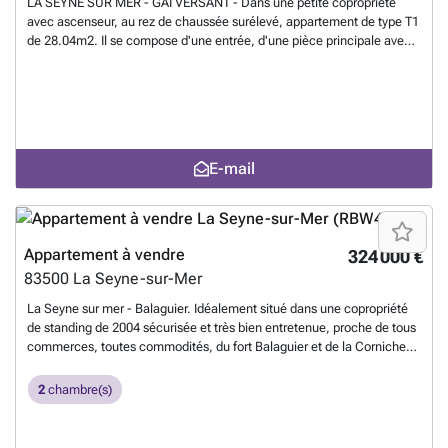
LA SEYNE SUR MER - GAI VERSANT - Dans une petite copropriété
avec ascenseur, au rez de chaussée surélevé, appartement de type T1
de 28.04m2. Il se compose d'une entrée, d'une pièce principale avec
coin cuisine, d'une salle d'eau avec Wc. Balcon. Une place de parking
privative. Vendu avec locataire sérieux en place. Fin du bail 01/2029.
Loyer 410EUR charges comprises. Contacter JULIEN ESNAULT
###
En savoir plus ?
E-mail
Appartement à vendre
324 000 €
83500
La Seyne-sur-Mer
La Seyne sur mer - Balaguier. Idéalement situé dans une copropriété
de standing de 2004 sécurisée et très bien entretenue, proche de tous
commerces, toutes commodités, du fort Balaguier et de la Corniche
de Tamaris accessible à pieds, venez découvrir ce bel appartement de
type 3 de 70,30m2 avec son jardin de 90m2 en lisière de forêt,
2
chambre(s)
entièrement rénové au calme absolu. Il dispose d'une entrée, un
séjour climatisé au sud de 37,50m2 avec cuisine américaine neuve
aménagée , le tout ouvert sur la terrasse couverte de 16,20m2 puis sur