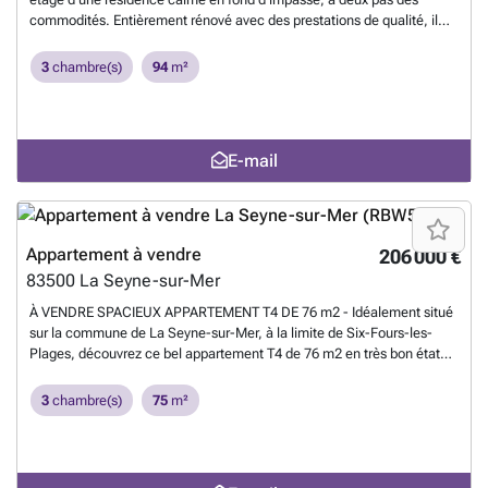
commodités. Entièrement rénové avec des prestations de qualité, il
offre un séjour lumineux de 38 m2 avec cuisine ouverte équipée,
ouvrant sur une terrasse d'environ 8 m2 exposée plein sud, 3
3
chambre(s)
94
m²
chambres, salle de bain moderne, WC séparé et nombreux
rangements. Atouts : ? Double vitrage & volets roulants électriques ?
Parking privatif & cave Un appartement clé en main, lumineux et
idéalement situé. 1
En savoir plus ?
E-mail
Appartement à vendre
206 000 €
83500
La Seyne-sur-Mer
À VENDRE SPACIEUX APPARTEMENT T4 DE 76 m2 - Idéalement situé
sur la commune de La Seyne-sur-Mer, à la limite de Six-Fours-les-
Plages, découvrez ce bel appartement T4 de 76 m2 en très bon état
général, au sein d'une résidence sécurisée avec ascenseur. Vous
apprécierez son séjour lumineux ouvrant sur une agréable terrasse
3
chambre(s)
75
m²
exposée Est, idéale pour profiter des matinées ensoleillées. La
terrasse dispose également d'une buanderie pratique. L'appartement
comprend une cuisine indépendante aménagée, une salle d'eau
moderne avec douche à l'italienne et nombreux rangements, ainsi que