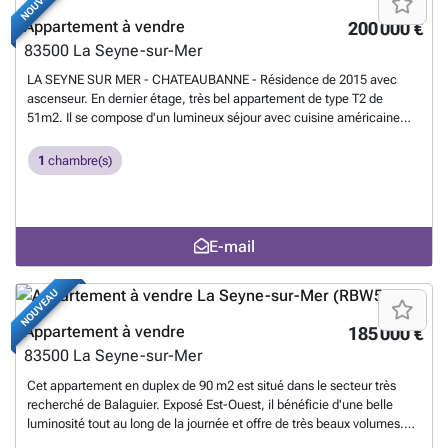
NOUVEAU
Appartement à vendre
200 000 €
83500
La Seyne-sur-Mer
LA SEYNE SUR MER - CHATEAUBANNE - Résidence de 2015 avec
ascenseur. En dernier étage, très bel appartement de type T2 de
51m2. Il se compose d'un lumineux séjour avec cuisine américaine
aménagée, d'une grande chambre de 14m2 avec placard, d'une salle
de bains, wc séparés, buanderie. Vous profiterez d'une agréable
1
chambre(s)
terrasse de 20m2. Climatisation dans chaque pièce. Aucune anomalie
électrique. Possibilité d'acquérir un garage de 17m2 en supplément.
Contacter JULIEN ESNAULT ###
En savoir plus ?
E-mail
NOUVEAU
Appartement à vendre
185 000 €
83500
La Seyne-sur-Mer
Cet appartement en duplex de 90 m2 est situé dans le secteur très
recherché de Balaguier. Exposé Est-Ouest, il bénéficie d'une belle
luminosité tout au long de la journée et offre de très beaux volumes.
Quelques travaux de remise au goût du jour permettront de révéler tout