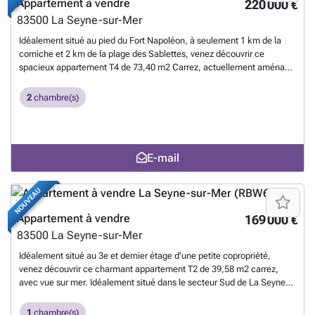
Appartement à vendre
220 000 €
83500
La Seyne-sur-Mer
Idéalement situé au pied du Fort Napoléon, à seulement 1 km de la
corniche et 2 km de la plage des Sablettes, venez découvrir ce
spacieux appartement T4 de 73,40 m2 Carrez, actuellement aménagé
en T3. Situé au 2e étage, il se compose d'une belle entrée avec
placards et d'une spacieuse pièce de vie, offrant la possibilité de créer
2
chambre(s)
une troisième chambre, le tout s'ouvrant sur une première terrasse
exposée Sud-Est. La cuisine aménagée bénéficie quant à elle d'un
balcon ainsi que d'une seconde terrasse exposée Sud-Ouest. Le coin
nuit comprend deux chambres avec placards, dont une avec accès
E-mail
sur la terrasse, une salle d'eau avec douche à l'italienne ainsi qu'un
WC indépendant. Quelques travaux de rafraîchissement (double
vitrage, cuisine) permettront de révéler pleinement le potentiel et les
NOUVEAU
nombreux atouts de cet appartement. La climatisation réversible est
présente dans la pièce de vie. Le bien est vendu avec une cave. Le
Appartement à vendre
169 000 €
stationnement est libre et sécurisé au sein de la copropriété.
83500
La Seyne-sur-Mer
Possibilité d'acquérir un garage en supplément. 1
En savoir plus ?
Idéalement situé au 3e et dernier étage d'une petite copropriété,
venez découvrir ce charmant appartement T2 de 39,58 m2 carrez,
avec vue sur mer. Idéalement situé dans le secteur Sud de La Seyne
sur mer, proche de la plage des Sablettes ainsi que des commodités. Il
se compose d'une pièce de vie avec cuisine aménagée, le tout
1
chambre(s)