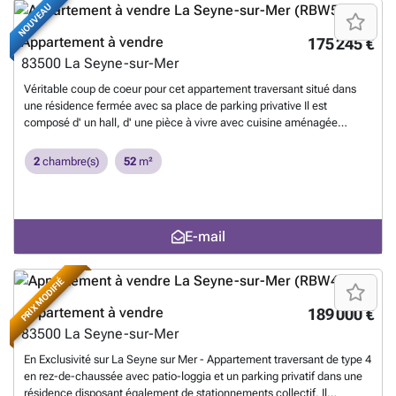
JULIEN ESNAULT au ###
En savoir plus ?
NOUVEAU
Appartement à vendre
175 245 €
83500
La Seyne-sur-Mer
Véritable coup de coeur pour cet appartement traversant situé dans
une résidence fermée avec sa place de parking privative Il est
composé d' un hall, d' une pièce à vivre avec cuisine aménagée
donnant sur la terrasse et le jardin, une chambre avec accés
directement dans le jardin, une seconde chambre, salle de bain avec
2
chambre(s)
52
m²
fenêtre et wc separé avec fenêtre Prestations soignées ,dressing,
placards,double vitrage , climatisation, volets electriques, contact
direct : zéro six, vingt deux, trente neuf, vingt et un, quatre vingt neuf
1
En savoir plus ?
E-mail
PRIX MODIFIÉ
Appartement à vendre
189 000 €
83500
La Seyne-sur-Mer
En Exclusivité sur La Seyne sur Mer - Appartement traversant de type 4
en rez-de-chaussée avec patio-loggia et un parking privatif dans une
résidence disposant également de stationnements collectif. Il