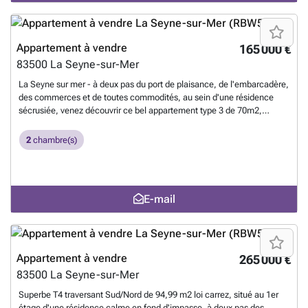
toute l'année, cet appartement nécessite quelques travaux de
rafraîchissement afin de révéler tout son potentiel. Une belle
opportunité à ne pas manquer ! Contacter JULIEN ESNAULT ###
En
savoir plus ?
Appartement à vendre
165 000 €
83500
La Seyne-sur-Mer
La Seyne sur mer - à deux pas du port de plaisance, de l'embarcadère,
des commerces et de toutes commodités, au sein d'une résidence
sécrusiée, venez découvrir ce bel appartement type 3 de 70m2,
entièrement rénové en 2023 avec balcon & loggia. Au deuxième étage
sans ascenseur, il dispose d'une belle pièce de vie de 32m2 avec
2
chambre(s)
cuisine aménagée et équipée, le tout traversant ouvert sur le balcon
ainsi qu'une loggia fermée, ainsi qu'un espace nuit comprenant deux
belles chambres de 13m2 & 14m2, une salle d'eau avec espace
buanderie et des WC indépendants. L'appartement a été entièrement
E-mail
rénové avec de belles prestations, comprenant les menuiseries à
isolation phonique, l'électricité, la plomberie ainsi que le second
oeuvre. À découvrir ! 1
En savoir plus ?
Appartement à vendre
265 000 €
83500
La Seyne-sur-Mer
Superbe T4 traversant Sud/Nord de 94,99 m2 loi carrez, situé au 1er
étage d'une résidence calme en fond d'impasse, à deux pas des