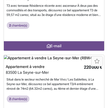
T3 avec terrasse Résidence récente avec ascenseur À deux pas des
commodités et des transports, découvrez ce bel appartement T3 de
59,57 m2 carrez, situé au 3e étage d'une résidence moderne et bien
entretenue construite en 2008, avec ascenseur. L'appartement se
compose d'une entrée avec rangements, d'une agréable pièce de vie
2
chambre(s)
lumineuse ouverte sur une cuisine aménagée et équipée, de deux
chambres avec placards, d'une salle d'eau, de WC indépendants et
d'un dégagement. Un appartement confortable, fonctionnel et bien
situé, idéal pour une vie citadine pratique et agréable. Vous profiterez
E-mail
d'une grande terrasse idéale pour vos moments de détente. Bien rare
à la vente, à visiter rapidement ! Possibilité d'acquérir en supplément
deux caves en sous sol ainsi qu'un garage fermé. 1
En savoir plus ?
Appartement à vendre
220 000 €
83500
La Seyne-sur-Mer
Situé dans le secteur recherché de Mar Vivo / Les Sablettes, à La
Seyne-sur-Mer, découvrez ce bel appartement T3/4 entièrement
rénové de 74m2 (64.32m2 carrez), au 4ème et dernier étage d'une
résidence calme et bien entretenue. Il se compose d'un séjour
lumineux avec cuisine ouverte à aménager, de 2 chambres
2
chambre(s)
climatisées avec possibilité de créer une 3ème chambre, d'une salle
d'eau refaite et de beaux extérieurs : loggia avec vue sur la rade et le