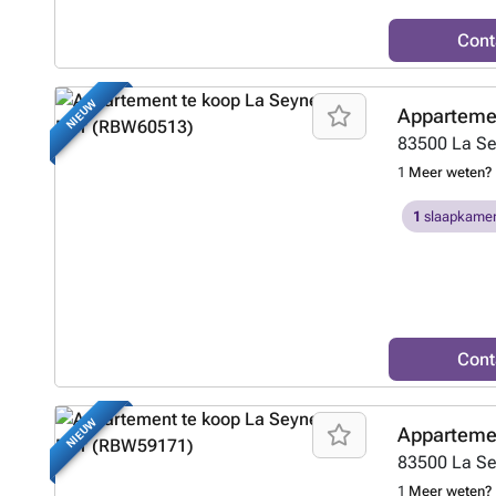
Cont
NIEUW
Appartemen
83500
La S
1
Meer weten?
1
slaapkamer
Cont
NIEUW
Appartemen
83500
La S
1
Meer weten?