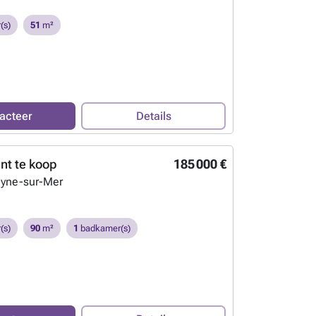
(s)
51
m²
acteer
Details
t te koop
185 000 €
eyne-sur-Mer
(s)
90
m²
1
badkamer(s)