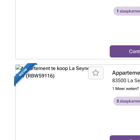
1
slaapkamer
Cont
NIEUW
Appartemen
83500
La S
1
Meer weten?
3
slaapkamer