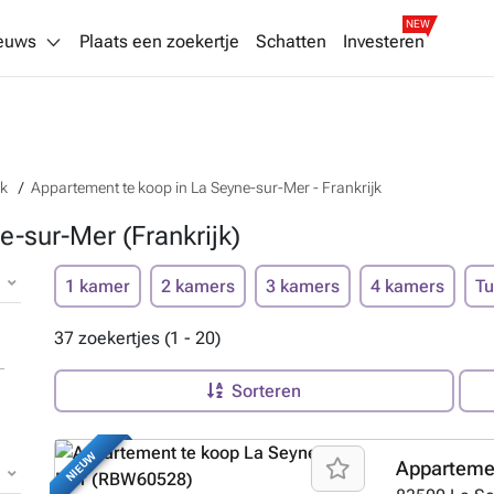
NEW
euws
Plaats een zoekertje
Schatten
Investeren
jk
Appartement te koop in La Seyne-sur-Mer - Frankrijk
-sur-Mer (Frankrijk)
1 kamer
2 kamers
3 kamers
4 kamers
Tu
37 zoekertjes (1 - 20)
Sorteren
NIEUW
Appartemen