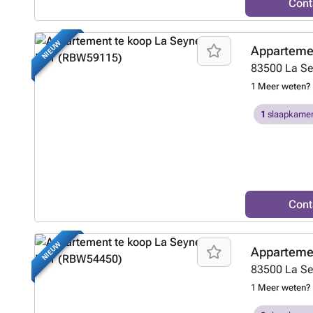
Cont
NIEUW
Appartemen
83500
La S
1
Meer weten?
1
slaapkamer
Cont
NIEUW
Appartemen
83500
La S
1
Meer weten?