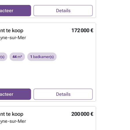
acteer
Details
t te koop
172 000 €
eyne-sur-Mer
(s)
44
m²
1
badkamer(s)
acteer
Details
t te koop
200 000 €
eyne-sur-Mer