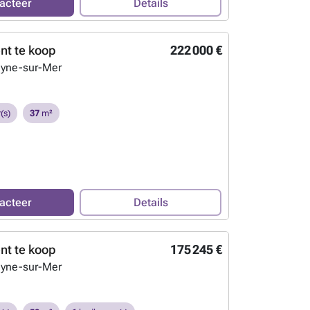
acteer
Details
t te koop
222 000 €
eyne-sur-Mer
(s)
37
m²
acteer
Details
t te koop
175 245 €
eyne-sur-Mer