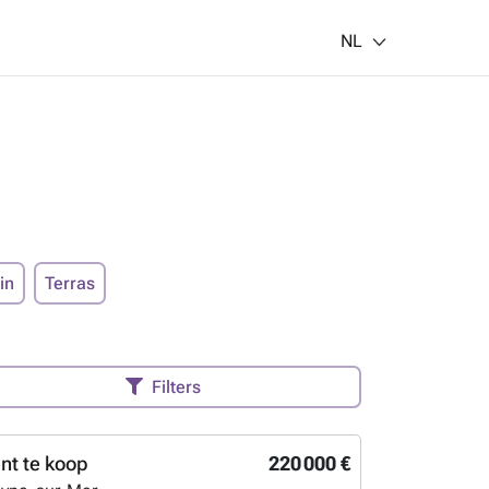
NL
in
Terras
Filters
t te koop
220 000 €