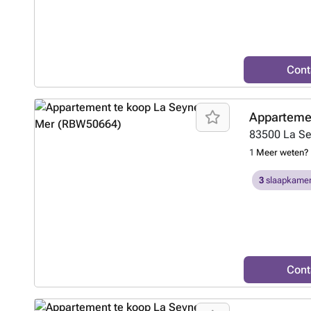
Cont
Appartemen
83500
La S
1
Meer weten?
3
slaapkamer
Cont