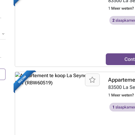
83500
La S
1
Meer weten?
2
slaapkamer
Cont
NIEUW
Appartemen
83500
La S
1
Meer weten?
1
slaapkamer