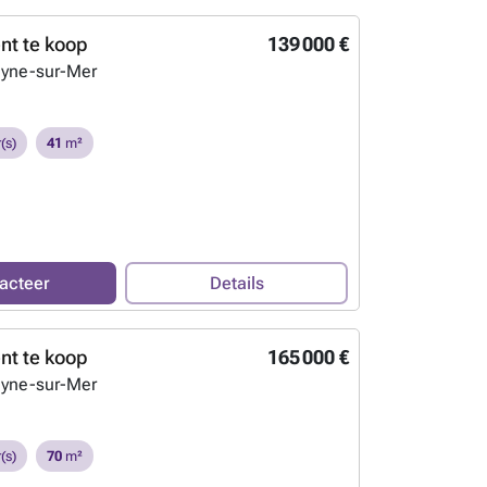
t te koop
139 000 €
eyne-sur-Mer
(s)
41
m²
acteer
Details
t te koop
165 000 €
eyne-sur-Mer
(s)
70
m²