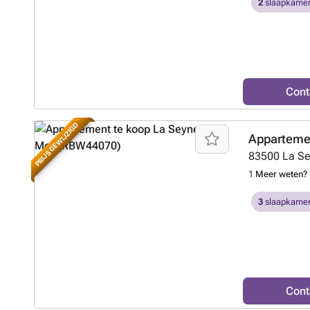
2
slaapkamer
Cont
PRIJS GEWIJZIGD
Appartemen
83500
La S
1
Meer weten?
3
slaapkamer
Cont