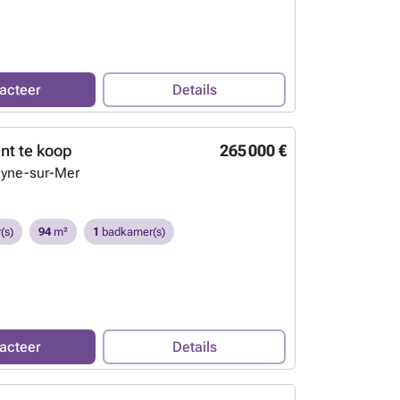
acteer
Details
t te koop
265 000 €
eyne-sur-Mer
(s)
94
m²
1
badkamer(s)
acteer
Details