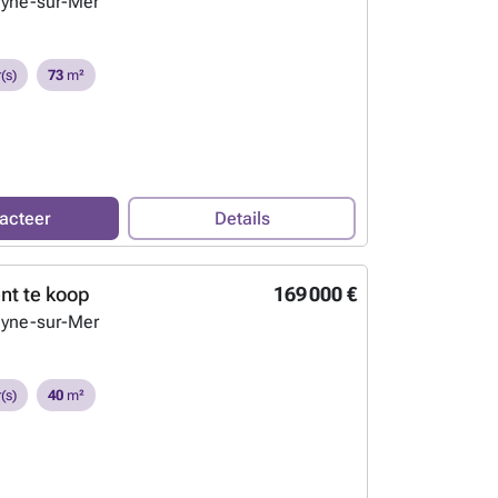
eyne-sur-Mer
(s)
73
m²
acteer
Details
t te koop
169 000 €
eyne-sur-Mer
(s)
40
m²