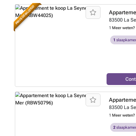
PRIJS GEWIJZIGD
Appartemen
83500
La S
1
Meer weten?
1
slaapkamer
Cont
Appartemen
83500
La S
1
Meer weten?
2
slaapkamer