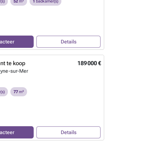
(s)
52
m²
1
badkamer(s)
acteer
Details
t te koop
189 000 €
eyne-sur-Mer
(s)
77
m²
acteer
Details