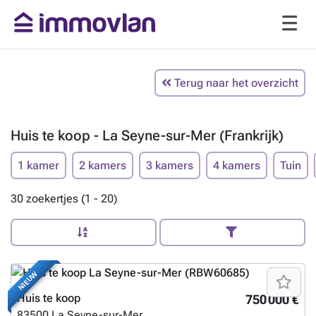
Terug naar het overzicht
Huis te koop - La Seyne-sur-Mer (Frankrijk)
1 kamer
2 kamers
3 kamers
4 kamers
Tuin
30 zoekertjes (1 - 20)
NIEUW
Huis te koop
750 000 €
83500
La Seyne-sur-Mer