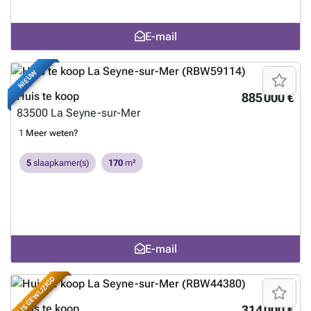
E-mail
NIEUW
Huis te koop
885 000 €
83500
La Seyne-sur-Mer
1
Meer weten?
5
slaapkamer(s)
170
m²
E-mail
PRIJS GEWIJZIGD
Huis te koop
314 000 €