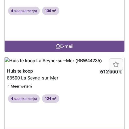
4
slaapkamer(s)
136
m²
E-mail
Huis te koop
612 000 €
83500
La Seyne-sur-Mer
1
Meer weten?
4
slaapkamer(s)
124
m²