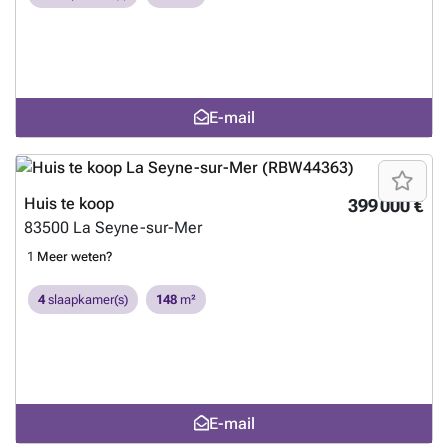
E-mail
Huis te koop
399 000 €
83500
La Seyne-sur-Mer
1
Meer weten?
4
slaapkamer(s)
148
m²
E-mail