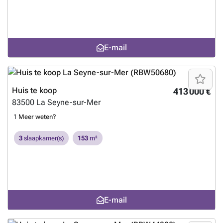
E-mail
Huis te koop
413 000 €
83500
La Seyne-sur-Mer
1
Meer weten?
3
slaapkamer(s)
153
m²
E-mail