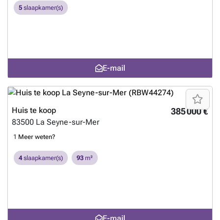
5
slaapkamer(s)
E-mail
Huis te koop
385 000 €
83500
La Seyne-sur-Mer
1
Meer weten?
4
slaapkamer(s)
93
m²
E-mail