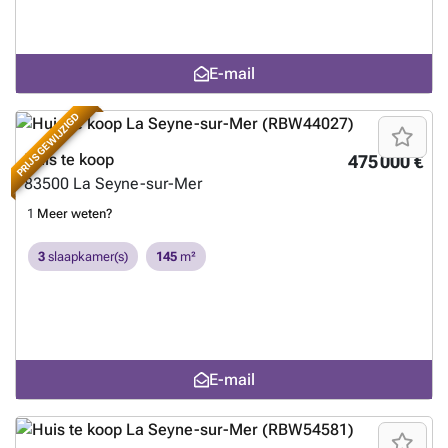
E-mail
PRIJS GEWIJZIGD
Huis te koop
475 000 €
83500
La Seyne-sur-Mer
1
Meer weten?
3
slaapkamer(s)
145
m²
E-mail