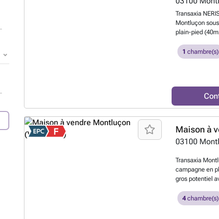
03100
Mont
Transaxia NERI
Montluçon sous 
plain-pied (40m
ouverte sur séj
aménageable sur
1
chambre(s)
été refaite Pas
possible.Terrai
prévoir : fenêtr
âgées, ou à mob
Con
Maison à v
03100
Mont
Transaxia Mont
campagne en ple
gros potentiel a
Petite ancienne
salle d'eau wc -
4
chambre(s)
grande pièce.1 p
grange en face p