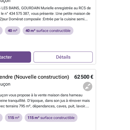
luçon
S LES BAINS, GOURDAIN Murielle enregistrée au RCS de
le n° 434 575 387, vous présente :Une petite maison de
2)sur Domérat composée :Entrée par la cuisine semi
our/salon, 1 chambre, 1 salle d'eau avec WC.Grenier
 toute la surface avec une belle charpente où la toiture a
40
m²
40 m²
surface constructible
 de garage mais stationnement devant maison
n 261 M2 constructible non attenant avec puits.Travaux à
es, isolation, chauffage et revoir électricitéIdéal personnes
ilité réduit ###
En savoir plus ?
tacter
Détails
endre (Nouvelle construction)
62 500 €
luçon
luçon vous propose à la vente maison dans hameau
ine tranquillité. D'époque, dans son jus à rénover mais
vec terrains 795 m², dépendances, caves, puit, lavoir.
 véranda. Toiture et gros oeuvre ok.RDC : 2 chambres -
 cuisine - salon salle à manger. ETAGE : 2 chambres - 1
115
m²
115 m²
surface constructible
etite cave à vin et 1 cave plus grande de stockage - 1
our dépendance - 2 terrains clos et arborés mi fruitiers