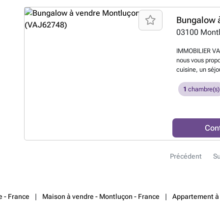
solarium et dou
écurie Sur propr
campagne creuso
Haras à proximi
03100
Mont
(Rachat possibl
visites: Agence
IMMOBILIER VA
23700 Auzances
nous vous prop
Voueize. ### / 
cuisine, un séj
chambonsurvou
aménageable et 
grand jardin arb
1
chambre(s)
agréable proche
Affaire à saisir
VALLON EN SULL
numéro 537 63
Con
Précédent
Su
 - France
Maison à vendre - Montluçon - France
Appartement à 