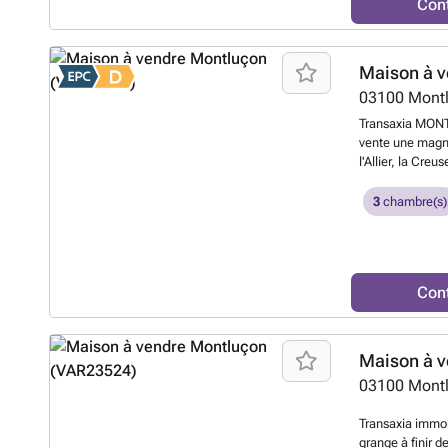
Con
Maison à v
03100
Mont
Transaxia MONT
vente une magni
l'Allier, la Cre
pleine campagne
de fruitiers prod
3
chambre(s)
vivre.RDC : 1 g
salle d'eau - 1 
grange très bon
atelier - 1 pièc
Con
juste à coté voi
chambres - 1 sal
d'accès .Sans t
rafraîchissement
Maison à v
Sidialles 12 km
03100
Mont
d'Herculat pour
Pascal Tesson 
Transaxia immob
dont honoraires
grange à finir d
(photos en plu