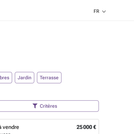
FR
bres
Jardin
Terrasse
Critères
à vendre
25 000 €