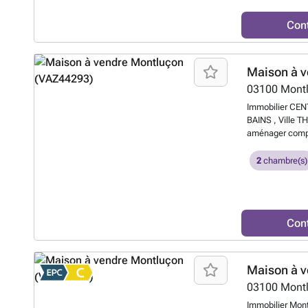
mi ornement. Pos
commercial RSA
Con
mais hors frais 
Maison à v
03100
Mont
Immobilier CEN
BAINS , Ville 
aménager compre
sur 214 m² de t
2
chambre(s)
Con
Maison à v
03100
Mont
Immobilier Mont