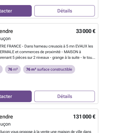
sibilité de faire un jardin potager.Pascal Tesson agent
C Montluçon 327361705 - Prix FAI inclus charge vendeur
tacter
Détails
de notaire.
En savoir plus ?
endre
33 000 €
luçon
TRE FRANCE - Dans hameau creusois à 5 mn EVAUX les
THERMALE et commerces de proximité - MAISON à
nant 5 pièces sur 2 niveaux - grange à la suite - le tout
errain - Tél. ### ou ### -
En savoir plus ?
76
m²
76 m²
surface constructible
tacter
Détails
endre
131 000 €
luçon
luçon vous propose à la vente une maison de ville dans