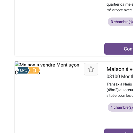
quartier calme 
m² arboré avec p
oublier le coin 
avec une vue pl
3
chambre(s)
couchés de solei
escaliersA l'éta
manger en une g
chaussée : 1 sa
Con
besoins - 1 ling
école maternelle
commerciale ave
sur la campagne
Maison à v
et infos au ##
03100
Mont
Montluçon 32736
de notaire.
En s
Transaxia Néris
(48m2) au cœur 
située pour les
sur "jardin de 
petite pièce, 1
1
chambre(s)
notaireContact