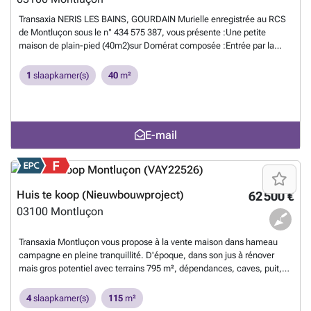
Transaxia NERIS LES BAINS, GOURDAIN Murielle enregistrée au RCS
de Montluçon sous le n° 434 575 387, vous présente :Une petite
maison de plain-pied (40m2)sur Domérat composée :Entrée par la
cuisine semi ouverte sur séjour/salon, 1 chambre, 1 salle d'eau avec
WC.Grenier aménageable sur toute la surface avec une belle
1
slaapkamer(s)
40
m²
charpente où la toiture a été refaite Pas de garage mais stationnement
devant maison possible.Terrain 261 M2 constructible non attenant
avec puits.Travaux à prévoir : fenêtres, isolation, chauffage et revoir
électricitéIdéal personnes âgées, ou à mobilité réduit ###
Meer
E-mail
weten?
Huis te koop (Nieuwbouwproject)
62 500 €
03100
Montluçon
Transaxia Montluçon vous propose à la vente maison dans hameau
campagne en pleine tranquillité. D'époque, dans son jus à rénover
mais gros potentiel avec terrains 795 m², dépendances, caves, puit,
lavoir. Petite ancienne véranda. Toiture et gros oeuvre ok.RDC : 2
chambres - salle d'eau wc - cuisine - salon salle à manger. ETAGE : 2
4
slaapkamer(s)
115
m²
chambres - 1 grande pièce.1 petite cave à vin et 1 cave plus grande