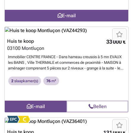
de stockage - 1 grange en face pour dépendance - 2 terrains clos et
arborés mi fruitiers mi ornement. Possibilité de faire un jardin
E-mail
potager.Pascal Tesson agent commercial RSAC Montluçon
327361705 - Prix FAI inclus charge vendeur mais hors frais de
notaire.
Meer weten?
Huis te koop
33 000 €
03100
Montluçon
Immobilier CENTRE FRANCE - Dans hameau creusois à 5 mn EVAUX
les BAINS , Ville THERMALE et commerces de proximité - MAISON à
aménager comprenant 5 pièces sur 2 niveaux - grange à la suite - le
tout sur 214 m² de terrain - Tél. ### ou ### -
Meer weten?
2
slaapkamer(s)
76
m²
E-mail
Bellen
Huis te koop
131 000 €