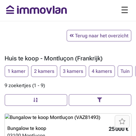
Terug naar het overzicht
Huis te koop - Montluçon (Frankrijk)
1 kamer
2 kamers
3 kamers
4 kamers
Tuin
9 zoekertjes (1 - 9)
Bungalow te koop
25 000 €
03100
Montluçon