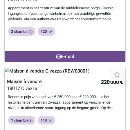
Appartement in het centrum van de middeleeuwse borgo Civezza.
Ingang/salon (voormalige winkelruimte) met prachtige gewelfde
plafonds. Via een authentieke trap wordt het appartement op de
eerste verdieping bereikt. Grote woonkeuken, 3 slaapkamers, 2
badkamers, salon. Alle kamers zijn hoog en voorzien van gewelven.
2
chambre(s)
120
m²
Het appartement is van binnen geheel gerenoveerd. Er is een klein
balkon. Verder bestaat er de mogelijkheid om een aangrenzend
dakterras (ca. 80 m2) te verwerven.
En savoir plus ?
E-mail
Maison à vendre
220 000 €
18017
Civezza
Recent in prijs verlaagd: van € 250.000 naar € 220.000,-. In het
historische centrum van Civezza, appartement op verschillende
niveaus in uitstekende staat. Ingang op de begane grond. Op de
tweede verdieping is er een grote, zeer lichte woonkamer, een
keuken, een zeer grote slaapkamer met een relaxruimte, uitgang naar
1
chambre(s)
110
m²
het terras verbonden met de keuken, badkamer verdeeld in gedeelte
met bad en wastafel en deel met toilet en wasmachine, op de 3e