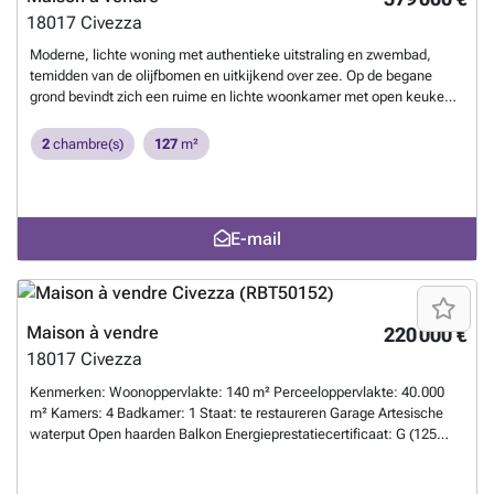
plus ?
18017
Civezza
Moderne, lichte woning met authentieke uitstraling en zwembad,
temidden van de olijfbomen en uitkijkend over zee. Op de begane
grond bevindt zich een ruime en lichte woonkamer met open keuken,
die direct toegang geeft tot het terras met pergola en zwembad. Op
dezelfde verdieping zijn nog 2 slaapkamers, 2 badkamers, wasruimte
2
chambre(s)
127
m²
en een bergruimte. De trap leidt naar een derde slaapkamer op de
eerste etage. Deze kamer komt uit op een groot terras met prachtig
zeezicht. De afstand naar zee is slechts 7 minuten rijden. Het dorpje
Civezza is een prachtige middeleeuwse Borgo met veelkleurige
E-mail
huisjes, bar, 2 restaurants, 2 levensmiddelenwinkels, proeflokaal en in
de zomer meerdere evenementen met muziek en lange tafels op de
verschillende pleintjes. Civezza kan te voet bereikt worden. Deze
woning geeft het ultieme vakantiegevoel.
En savoir plus ?
Maison à vendre
220 000 €
18017
Civezza
Kenmerken: Woonoppervlakte: 140 m² Perceeloppervlakte: 40.000
m² Kamers: 4 Badkamer: 1 Staat: te restaureren Garage Artesische
waterput Open haarden Balkon Energieprestatiecertificaat: G (125
kWh/m² jaar) Te koop in het prachtige landschap van Ceglie
Messapica, een gedeelte van een oude masseria (boerderij) op twee