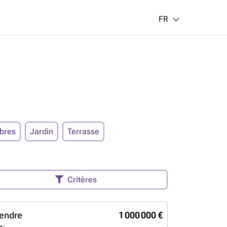
FR
bres
Jardin
Terrasse
Critères
endre
1 000 000 €