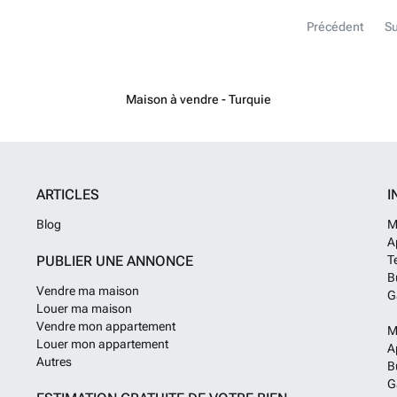
vuurplaats, tuin
Précédent
Su
bij de ingang v
generator.De wo
een woonkamer 
begane grond, e
wasruimte, een
Maison à vendre - Turquie
een bioscoop en
koelsysteem, a
aluminium schr
vloeren, gelakt
zonweringsyste
ARTICLES
I
plafondhoogte
Blog
M
A
PUBLIER UNE ANNONCE
T
B
Vendre ma maison
G
Louer ma maison
Vendre mon appartement
M
Louer mon appartement
A
Autres
B
G