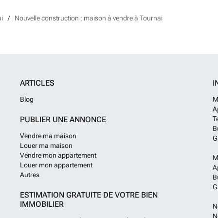
i
Nouvelle construction : maison à vendre à Tournai
ARTICLES
I
Blog
M
A
PUBLIER UNE ANNONCE
T
B
Vendre ma maison
G
Louer ma maison
Vendre mon appartement
M
Louer mon appartement
A
Autres
B
G
ESTIMATION GRATUITE DE VOTRE BIEN
IMMOBILIER
N
N