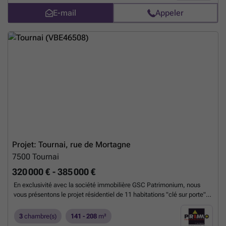
d'enregistrement)
En savoir plus ?
E-mail
Appeler
Projet: Tournai, rue de Mortagne
7500
Tournai
320 000 € - 385 000 €
En exclusivité avec la société immobilière GSC Patrimonium, nous
vous présentons le projet résidentiel de 11 habitations "clé sur porte"
basse énergie (PEB A). Situées à 15 minutes de Tournai dans le
charmant village de Baugnies, rue de Mortagne (proche du n°60), ces
3
chambre(s)
141 - 208
m²
habitations allient à la perfection le confort moderne et un cadre de vie