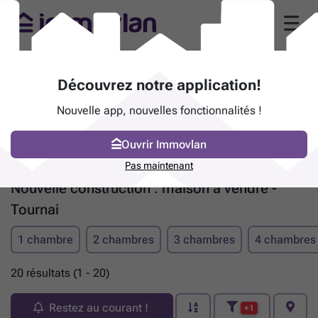
Découvrez notre application!
Nouvelle app, nouvelles fonctionnalités !
Ouvrir Immovlan
Pas maintenant
Nouvelle construction : maison à vendre -
Tournai
1 chambre
2 chambres
3 chambres
4 chambres
20 résultats (1 - 20)
Restez au courant !
+1