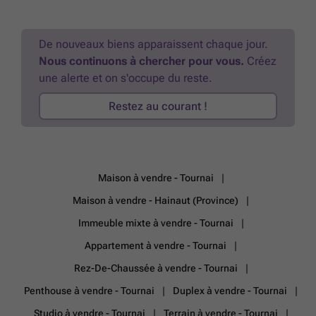
contrat! 💰 Prix total : 398.680€ TTC, comprenant : ✔ TVA incluse ✔
Honoraires d’architecte ✔ Frais de notaire & enregistrement sur le
terrain ( sur une base de 3%) ✔ Études techniques (stabilité, PEB,
De nouveaux biens apparaissent chaque jour.
sondage du terrain…) ✔ Coordinateur de sécurité & assurance
Nous continuons à chercher pour vous.
Créez
décennale ✔ Budget frais de raccordement & Certibeau 📍 Visitez
notre maison témoin ! 📆 Sur rendez-vous 7j/7 📞 ### 🔗 Plus d’infos
une alerte et on s'occupe du reste.
: ###
En savoir plus ?
Restez au courant !
Maison à vendre - Tournai
Maison à vendre - Hainaut (Province)
Immeuble mixte à vendre - Tournai
Appartement à vendre - Tournai
Rez-De-Chaussée à vendre - Tournai
Penthouse à vendre - Tournai
Duplex à vendre - Tournai
Studio à vendre - Tournai
Terrain à vendre - Tournai