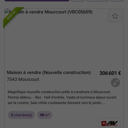
BEST OF
Maison à vendre (Nouvelle construction)
306 601 €
7543
Mourcourt
Magnifique nouvelle construction prête à construire à Mourcourt.
Permis obtenu. - Rez : Hall d'entrée, Vaste et lumineux séjour ouvert
sur la cuisine, baie vitrée coulissante donnant vers le jardin,
buanderie, remise , WC. - Étage : 3 belles chambres, salle de bain,
débarras. - Équipements : Pompe à chaleur, chauffage sol, citerne
3
chambre(s)
98
m²
d'eau de pluie, PEB : A. Projet entièrement personnalisable -
Construction : 239.401.03 HTVA + Terrain : 79.825€ (hors droits