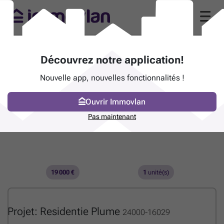
Découvrez notre application!
Nouvelle app, nouvelles fonctionnalités !
Ouvrir Immovlan
Pas maintenant
19 000 €
1
unité(s)
Projet: Residentie Plume
24000-16029