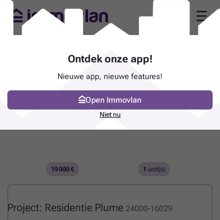
Ontdek onze app!
Nieuwe app, nieuwe features!
Open Immovlan
Niet nu
19 000 €
1
unit(s)
Project: Residentie Plume
24000-16029